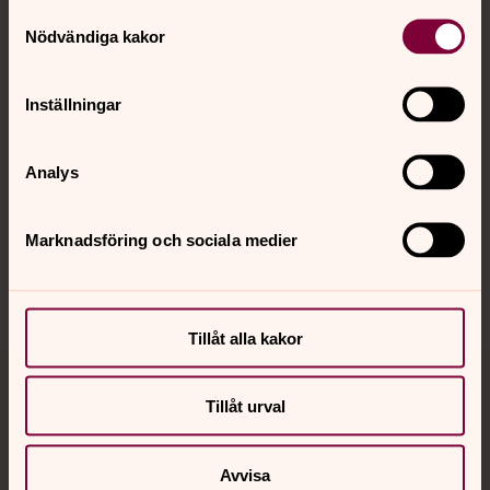
Samtyckesval
Nödvändiga kakor
Kalender
Inställningar
Hitta snabbt
Analys
Sociala kanaler
Marknadsföring och sociala medier
Tillåt alla kakor
Jourhavande präst
Tillåt urval
Akut samtals- och krisstöd. Prata eller chatta anonymt
med en präst på kvällar och nätter.
Avvisa