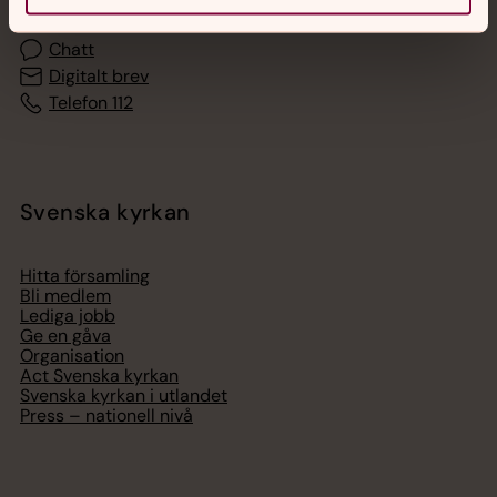
Chatt
Digitalt brev
Telefon 112
Svenska kyrkan
Hitta församling
Bli medlem
Lediga jobb
Ge en gåva
Organisation
Act Svenska kyrkan
Svenska kyrkan i utlandet
Press – nationell nivå