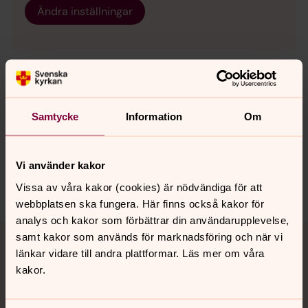
Ändra inställningar
Senast ändrad 3 september 2021
Samtycke
Information
Om
Synpunkter eller frågor på sidans
innehåll?
sodra.tjusts.pastorat@svenskakyrkan.se
Vi använder kakor
Dela
Vissa av våra kakor (cookies) är nödvändiga för att
webbplatsen ska fungera. Här finns också kakor för
analys och kakor som förbättrar din användarupplevelse,
Tillbaka till toppen
Tillbaka till innehållet
samt kakor som används för marknadsföring och när vi
länkar vidare till andra plattformar. Läs mer om våra
kakor.
Kontakt