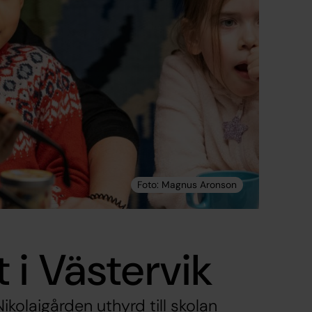
i Västervik
laigården uthyrd till skolan