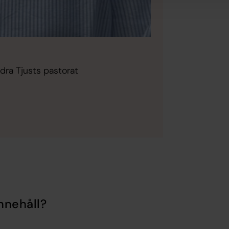
ödra Tjusts pastorat
nnehåll?