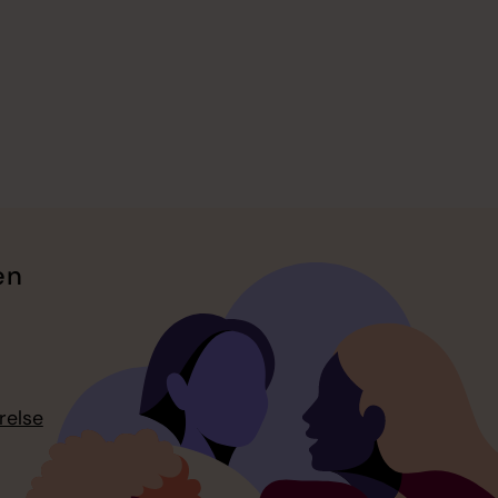
en
relse