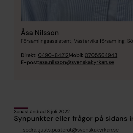
Åsa Nilsson
Församlingsassistent, Västerviks församling, S
Direkt:
0490-84212
Mobil:
0705564943
asa.nilsson@svenskakyrkan.se
E-post:
Senast ändrad 8 juli 2022
Synpunkter eller frågor på sidans i
sodra.tjusts.pastorat@svenskakyrkan.se