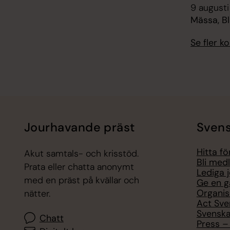
9 augusti
Mässa, B
Se fler 
Jourhavande präst
Svens
Hitta f
Akut samtals- och krisstöd.
Bli med
Prata eller chatta anonymt
Lediga 
med en präst på kvällar och
Ge en g
Organis
nätter.
Act Sve
Svenska
Chatt
Press – 