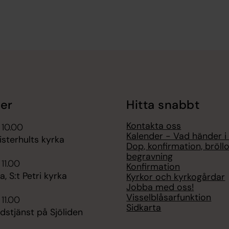
er
Hitta snabbt
Kontakta oss
 10.00
Kalender - Vad händer i
sterhults kyrka
Dop, konfirmation, bröll
begravning
 11.00
Konfirmation
 S:t Petri kyrka
Kyrkor och kyrkogårdar
Jobba med oss!
Visselblåsarfunktion
 11.00
Sidkarta
udstjänst på Sjöliden