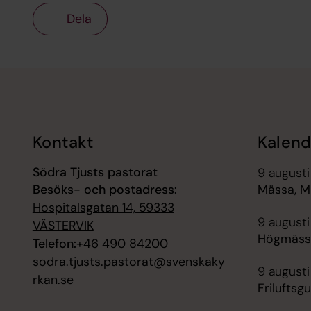
Dela
Tillbaka till toppen
Tillbaka till innehållet
Kontakt
Kalend
Södra Tjusts pastorat
9 augusti
Besöks- och postadress:
Mässa, Mi
Hospitalsgatan 14, 59333
9 augusti
VÄSTERVIK
Högmässa,
Telefon:
+46 490 84200
sodra.tjusts.pastorat@svenskaky
9 augusti
rkan.se
Friluftsg