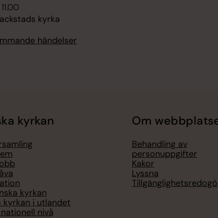
 11.00
lackstads kyrka
kommande händelser
ka kyrkan
Om webbplats
örsamling
Behandling av
lem
personuppgifter
jobb
Kakor
åva
Lyssna
ation
Tillgänglighetsredogö
nska kyrkan
 kyrkan i utlandet
nationell nivå