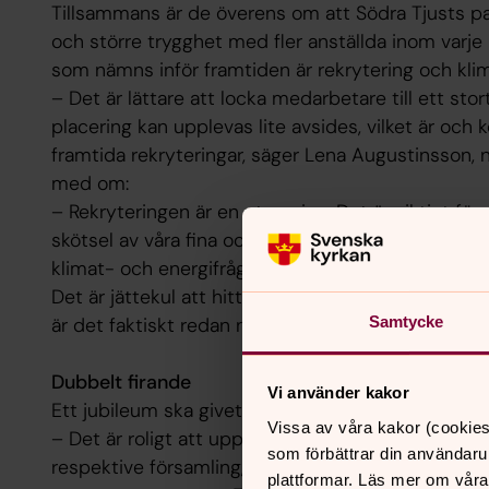
Tillsammans är de överens om att Södra Tjusts p
och större trygghet med fler anställda inom varje 
som nämns inför framtiden är rekrytering och klim
– Det är lättare att locka medarbetare till ett s
placering kan upplevas lite avsides, vilket är oc
framtida rekryteringar, säger Lena Augustinsson,
med om:
– Rekryteringen är en utmaning. Det är viktigt för o
skötsel av våra fina och välskötta kyrkogårdar run
klimat- och energifrågan och arbetet med biologi
Det är jättekul att hitta klimatsmarta lösningar. V
är det faktiskt redan nu till stor del.
Samtycke
Dubbelt firande
Vi använder kakor
Ett jubileum ska givetvis firas, så också för Södra 
Vissa av våra kakor (cookies
– Det är roligt att uppmärksamma vårt jubileum. De
som förbättrar din användaru
respektive församling, men vi känner oss också r
plattformar. Läs mer om våra