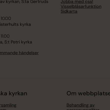
Jobba med oss!
av kyrkan, S:ta Gertruds
Visselblåsarfunktion
Sidkarta
 10.00
sterhults kyrka
 11.00
 S:t Petri kyrka
kommande händelser
ka kyrkan
Om webbplats
örsamling
Behandling av