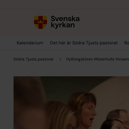
Till innehållet
Till undermeny
Kalendarium
Det här är Södra Tjusts pastorat
Ko
Södra Tjusts pastorat
Hyllningskören Misterhults försam