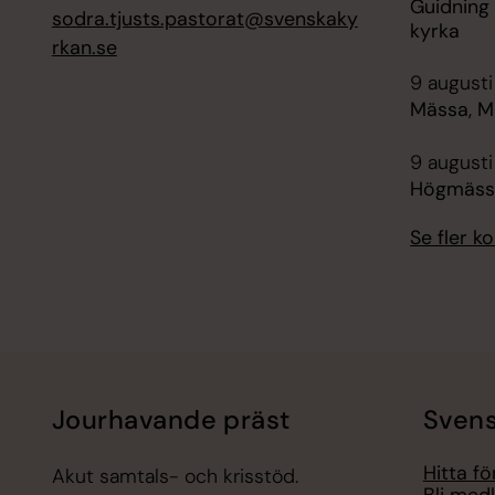
Guidning 
sodra.tjusts.pastorat@svenskaky
kyrka
rkan.se
9 augusti
Mässa, Mi
9 augusti
Högmässa,
Se fler 
Jourhavande präst
Svens
Hitta f
Akut samtals- och krisstöd.