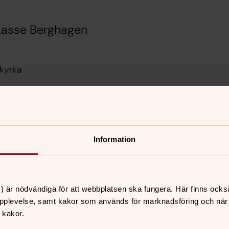
 Lasse Berghagen
 kyrka
ka
å är du varmt välkommen att vara med.
Information
 lusten att sjunga.
) är nödvändiga för att webbplatsen ska fungera. Här finns ocks
pplevelse, samt kakor som används för marknadsföring och när vi
 kakor.