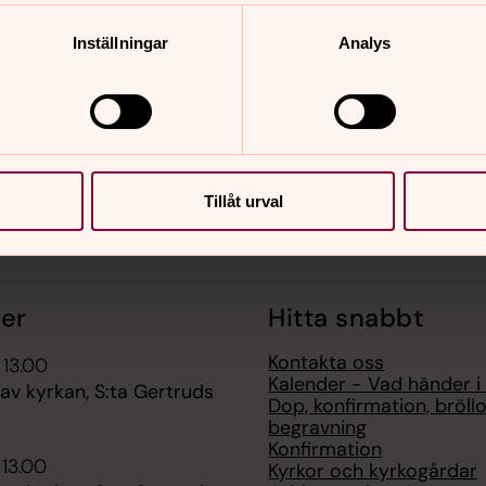
nnehåll?
Inställningar
Analys
Tillåt urval
er
Hitta snabbt
Kontakta oss
 13.00
Kalender - Vad händer i
av kyrkan, S:ta Gertruds
Dop, konfirmation, bröll
begravning
Konfirmation
 13.00
Kyrkor och kyrkogårdar