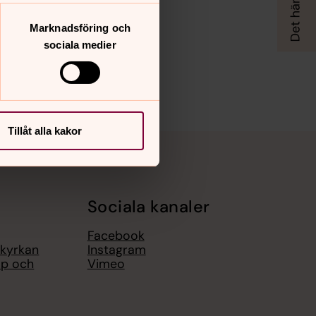
Marknadsföring och
sociala medier
Tillåt alla kakor
Sociala kanaler
Facebook
 kyrkan
Instagram
op och
Vimeo