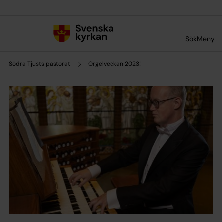
Till innehållet
Till undermeny
Sök
Meny
Södra Tjusts pastorat
Orgelveckan 2023!