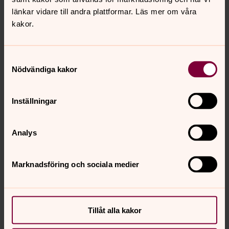
länkar vidare till andra plattformar. Läs mer om våra
kakor.
Bild 1 av 6
Birger Marmvik
Samtyckesval
Nödvändiga kakor
Bild 
Inställningar
Nina
Analys
Öppna bildspel
Marknadsföring och sociala medier
Senast ändrad 19 september 2023
Synpunkter eller frågor på sidans
Tillåt alla kakor
innehåll?