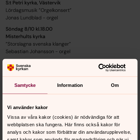
S:t Petri kyrka, Västervik
Lördagsmusik ”Orgelkonsert”
Jonas Lundblad - orgel
Söndag 8/10 kl.18.00
Misterhults kyrka
”Storslagna svenska klanger”
Sebastian Johansson - orgel
Samtycke
Information
Om
Vi använder kakor
Vissa av våra kakor (cookies) är nödvändiga för att
webbplatsen ska fungera. Här finns också kakor för
analys och kakor som förbättrar din användarupplevelse,
samt kakor som används för marknadsföring och när vi