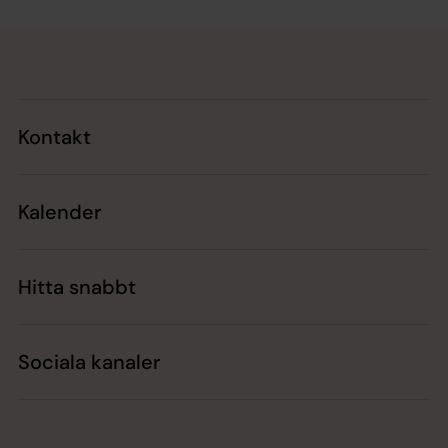
Tillbaka till toppen
Tillbaka till innehållet
Kontakt
Kalender
Hitta snabbt
Sociala kanaler