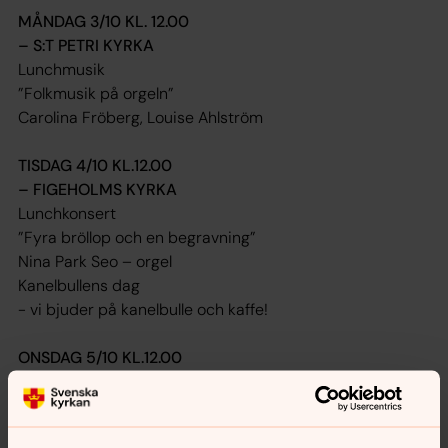
MÅNDAG 3/10 KL. 12.00
– S:T PETRI KYRKA
Lunchmusik
”Folkmusik på orgeln”
Carolina Fröberg, Louise Ahlström
TISDAG 4/10 KL.12.00
– FIGEHOLMS KYRKA
Lunchkonsert
”Fyra bröllop och en begravning”
Nina Park Seo – orgel
Kanelbullens dag
- vi bjuder på kanelbulle och kaffe!
ONSDAG 5/10 KL.12.00
– S:TA GERTRUDS KYRKA
Lunchmusik
”Orgelmusik och sång vid Wisteniusorgeln (1744)