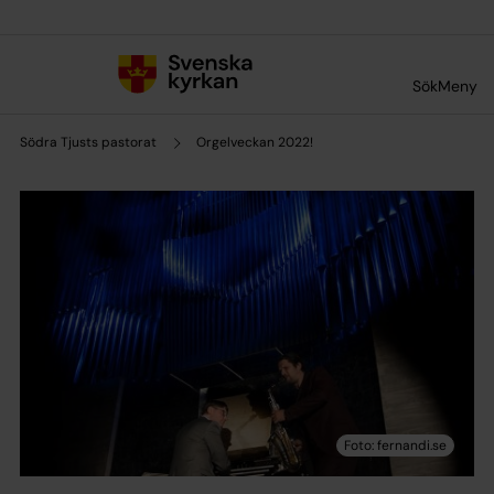
Till innehållet
Till undermeny
Sök
Meny
Södra Tjusts pastorat
Orgelveckan 2022!