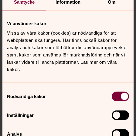
Sara Andersson – sång
Samtycke
Information
Om
Bartosz Sozanski – orgel
TORSDAG 6/10 KL.12.10
Vi använder kakor
– S:T PETRI KYRKA
Vissa av våra kakor (cookies) är nödvändiga för att
Andhämtning med orgelmusik
webbplatsen ska fungera. Här finns också kakor för
Bartosz Sozanski – orgel
analys och kakor som förbättrar din användarupplevelse,
LÖRDAG 8/10 KL.17.00
samt kakor som används för marknadsföring och när vi
– S:T PETRI KYRKA
länkar vidare till andra plattformar. Läs mer om våra
Lördagsmusik
kakor.
”Vi sjunger älskade psalmer”
Templets musikkår (Stockholm) under ledning av Fredrik
Råström
Samtyckesval
Sara Andersson – sång
Nödvändiga kakor
Bartosz Sozanski – orgel
SÖNDAG 9/10 KL.11.00
Inställningar
– S:T PETRI KYRKA
Festlig högmässa på Tacksägelsedagen
Analys