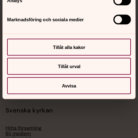
Analys
Marknadsföring och sociala medier
Jourhavande präst
Akut samtals- och krisstöd. Prata eller chatta anonymt
med en präst på kvällar och nätter.
Tillåt alla kakor
Chatt
Tillåt urval
Digitalt brev
Telefon 112
Avvisa
Svenska kyrkan
Hitta församling
Bli medlem