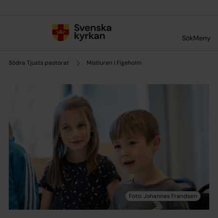
Till innehållet
Till undermeny
Sök
Meny
Södra Tjusts pastorat
Mistluren i Figeholm