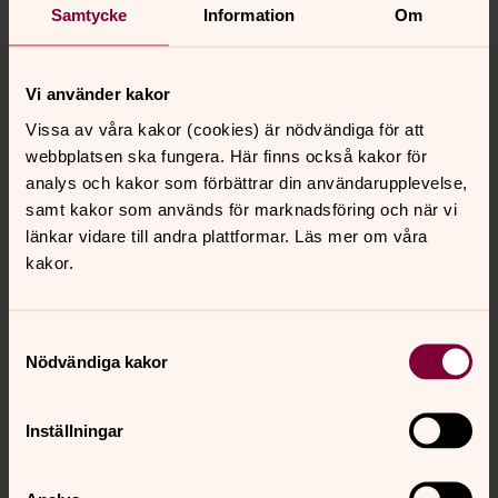
Samtycke
Information
Om
Tillbaka till toppen
Tillbaka till innehållet
Vi använder kakor
Vissa av våra kakor (cookies) är nödvändiga för att
webbplatsen ska fungera. Här finns också kakor för
Kontakt
analys och kakor som förbättrar din användarupplevelse,
samt kakor som används för marknadsföring och när vi
länkar vidare till andra plattformar. Läs mer om våra
Kalender
kakor.
Hitta snabbt
Samtyckesval
Nödvändiga kakor
Sociala kanaler
Inställningar