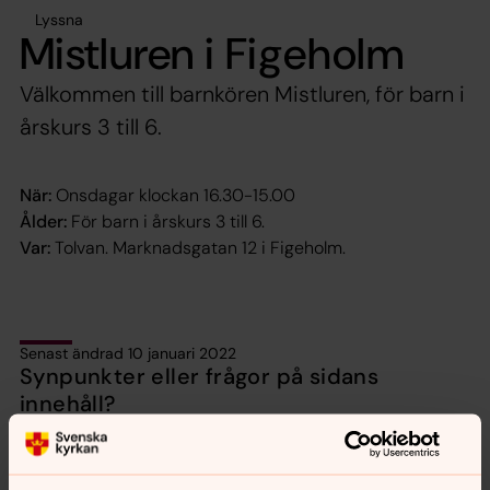
Lyssna
Mistluren i Figeholm
Välkommen till barnkören Mistluren, för barn i
årskurs 3 till 6.
När:
Onsdagar klockan 16.30-15.00
Ålder:
För barn i årskurs 3 till 6.
Var:
Tolvan. Marknadsgatan 12 i Figeholm.
Senast ändrad 10 januari 2022
Synpunkter eller frågor på sidans
innehåll?
sodra.tjusts.pastorat@svenskakyrkan.se
Dela