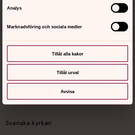
Analys
Marknadsföring och sociala medier
Jourhavande präst
Akut samtals- och krisstöd. Prata eller chatta anonymt
Tillåt alla kakor
med en präst på kvällar och nätter.
Tillåt urval
Chatt
Digitalt brev
Avvisa
Telefon 112
Svenska kyrkan