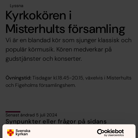
Lyssna
Kyrkokören i
Misterhults församling
Vi är en blandad kör som sjunger klassisk och
populär körmusik. Kören medverkar på
gudstjänster och konserter.
Övningstid:
Tisdagar kl.18.45-20.15, växelvis i Misterhults
och Figeholms församlingshem.
Senast ändrad 5 juli 2024
Synpunkter eller frågor på sidans
innehåll?