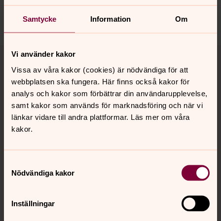
sodra.tjusts.pastorat@svenskakyrkan.se
Dela
Samtycke
Information
Om
Tillbaka till toppen
Tillbaka till innehållet
Vi använder kakor
Vissa av våra kakor (cookies) är nödvändiga för att
webbplatsen ska fungera. Här finns också kakor för
analys och kakor som förbättrar din användarupplevelse,
Kontakt
samt kakor som används för marknadsföring och när vi
länkar vidare till andra plattformar. Läs mer om våra
kakor.
Kalender
Samtyckesval
Hitta snabbt
Nödvändiga kakor
Inställningar
Sociala kanaler