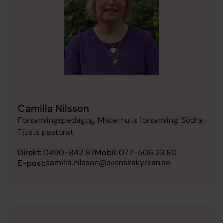
Camilla Nilsson
Församlingspedagog, Misterhults församling, Södra
Tjusts pastorat
Direkt:
0490-842 87
Mobil:
072-506 23 80
camilla.nilsson@svenskakyrkan.se
E-post: