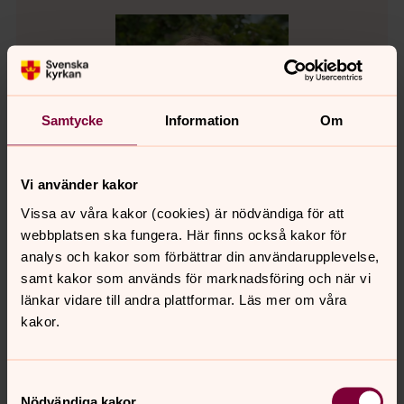
Samtycke
Information
Om
Vi använder kakor
Vissa av våra kakor (cookies) är nödvändiga för att
webbplatsen ska fungera. Här finns också kakor för
analys och kakor som förbättrar din användarupplevelse,
samt kakor som används för marknadsföring och när vi
Emma Karlsson
länkar vidare till andra plattformar. Läs mer om våra
Församlingsassistent, Hjorteds församling,
kakor.
Misterhults församling, Södra Tjusts pastorat
Direkt:
0490-842 17
Samtyckesval
emma.karlsson2@svenskakyrkan.se
E-post:
Nödvändiga kakor