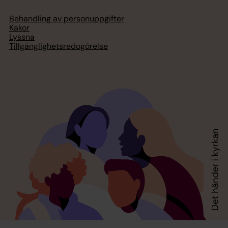
Behandling av personuppgifter
Kakor
Lyssna
Tillgänglighetsredogörelse