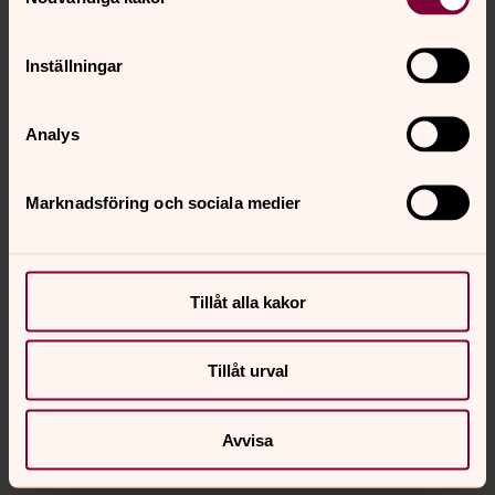
Inställningar
Senast ändrad 29 september 2025
Analys
Synpunkter eller frågor på sidans
innehåll?
Marknadsföring och sociala medier
sodra.tjusts.pastorat@svenskakyrkan.se
Dela
Tillåt alla kakor
Tillbaka till toppen
Tillbaka till innehållet
Tillåt urval
Kontakt
Avvisa