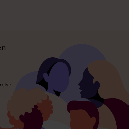
en
relse