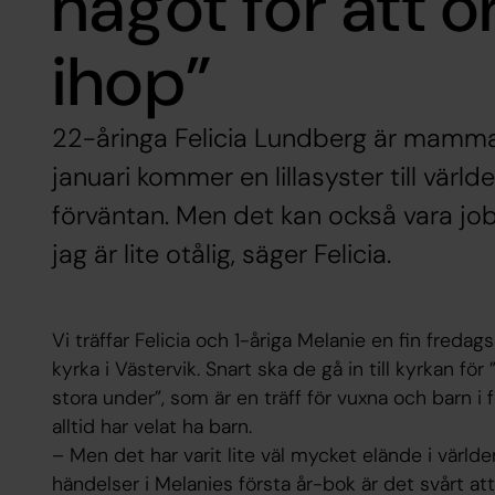
något för att o
ihop”
22-åringa Felicia Lundberg är mamma t
januari kommer en lillasyster till värl
förväntan. Men det kan också vara jo
jag är lite otålig, säger Felicia.
Vi träffar Felicia och 1-åriga Melanie en fin freda
kyrka i Västervik. Snart ska de gå in till kyrkan
stora under”, som är en träff för vuxna och barn i f
alltid har velat ha barn.
– Men det har varit lite väl mycket elände i världe
händelser i Melanies första år-bok är det svårt at