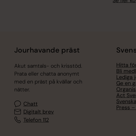
Se fler 
Jourhavande präst
Svens
Hitta f
Akut samtals- och krisstöd.
Bli med
Prata eller chatta anonymt
Lediga 
med en präst på kvällar och
Ge en g
Organis
nätter.
Act Sve
Svenska
Chatt
Press – 
Digitalt brev
Telefon 112