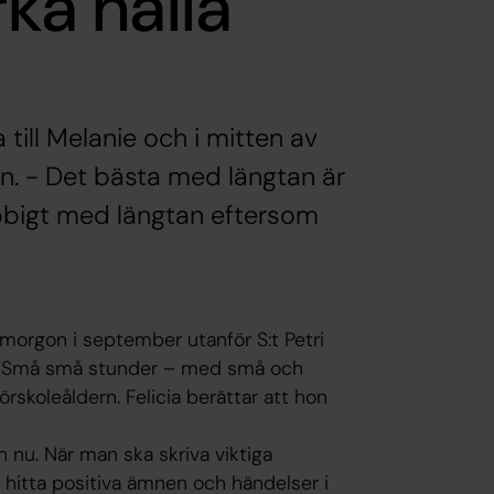
rka hålla
ill Melanie och i mitten av
den. - Det bästa med längtan är
bbigt med längtan eftersom
gsmorgon i september utanför S:t Petri
 för ”Små små stunder – med små och
örskoleåldern. Felicia berättar att hon
n nu. När man ska skriva viktiga
t hitta positiva ämnen och händelser i