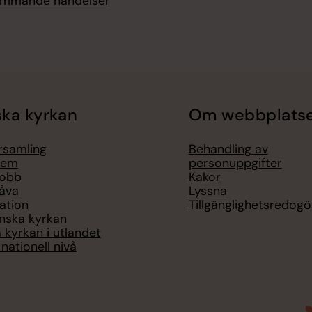
kommande händelser
ka kyrkan
Om webbplats
örsamling
Behandling av
lem
personuppgifter
jobb
Kakor
åva
Lyssna
ation
Tillgänglighetsredogö
nska kyrkan
 kyrkan i utlandet
nationell nivå