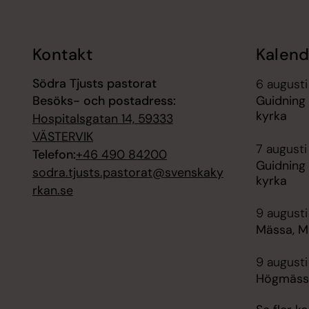
Kontakt
Kalend
Södra Tjusts pastorat
6 augusti
Besöks- och postadress:
Guidning 
kyrka
Hospitalsgatan 14, 59333
VÄSTERVIK
7 augusti
Telefon:
+46 490 84200
Guidning 
sodra.tjusts.pastorat@svenskaky
kyrka
rkan.se
9 augusti
Mässa, Mi
9 augusti
Högmässa,