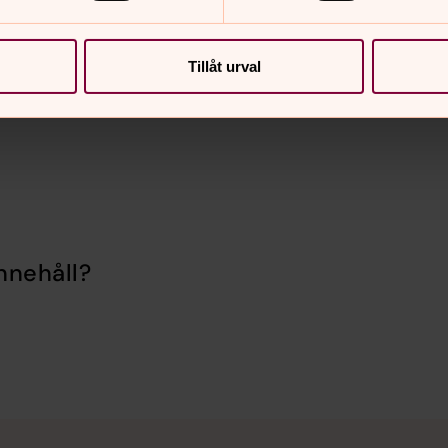
e tillsammans med hennes lillasyster och
mer att ha väldigt mycket glädje av
Tillåt urval
nnehåll?