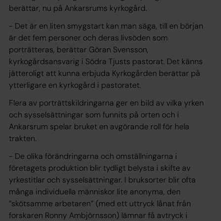
berättar, nu på Ankarsrums kyrkogård.
- Det är en liten smygstart kan man säga, till en början
är det fem personer och deras livsöden som
porträtteras, berättar Göran Svensson,
kyrkogårdsansvarig i Södra Tjusts pastorat. Det känns
jätteroligt att kunna erbjuda Kyrkogården berättar på
ytterligare en kyrkogård i pastoratet.
Flera av porträttskildringarna ger en bild av vilka yrken
och sysselsättningar som funnits på orten och i
Ankarsrum spelar bruket en avgörande roll för hela
trakten.
- De olika förändringarna och omställningarna i
företagets produktion blir tydligt belysta i skifte av
yrkestitlar och sysselsättningar. I bruksorter blir ofta
många individuella människor lite anonyma, den
”skötsamme arbetaren” (med ett uttryck lånat från
forskaren Ronny Ambjörnsson) lämnar få avtryck i