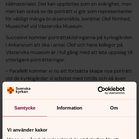
källmaterialet. Det kan uppfattas som en svårighet, men
man kan också se de porträtt vi gör som representanter
för väldigt många bruksanställda, berättar Olof Nimhed,
Museichef vid Västerviks Museum.
Succesivt kommer porträttskildringarna på kyrkogården
i Ankarsrum att öka i antal. Olof och hans kollegor på
Västerviks museum är i full gång med att leta uppslag till
ytterligare porträtteringar.
- Parallellt kommer vi nu att fortsätta skapa nya porträtt
vid de kyrkogårdar vi arbetat med hittills och så även
med Ankarsrums kyrkogård. Här finns mycket kvar att
berätta!
Sedan lanseringen 2019 har den digitala
Samtycke
Information
Om
kyrkogårdsvandringen utökas och innehåller nu ett
hundratal porträtt fördelade på Gamla och Nya
kyrkogården i Västervik och nu även Ankarsrums
Vi använder kakor
kyrkogård. Planen är att Kyrkogården berättar ska