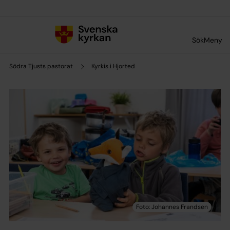
Till innehållet
Till undermeny
Sök
Meny
Södra Tjusts pastorat
Kyrkis i Hjorted