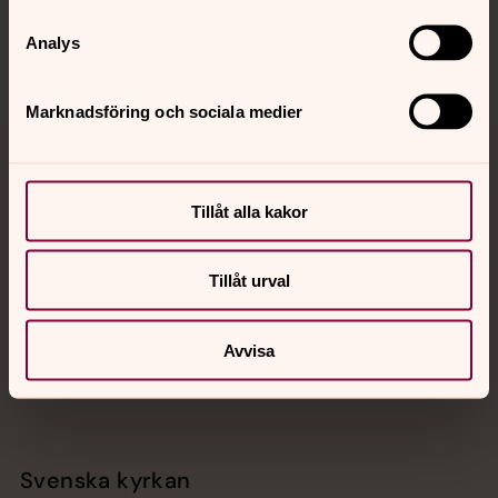
Sociala kanaler
Analys
Marknadsföring och sociala medier
Jourhavande präst
Tillåt alla kakor
Akut samtals- och krisstöd. Prata eller chatta anonymt
med en präst på kvällar och nätter.
Tillåt urval
Chatt
Digitalt brev
Avvisa
Telefon 112
Svenska kyrkan