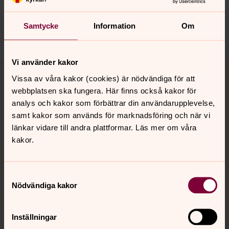
sodra.tjusts.pastorat@svenskakyrkan.se
Samtycke
Information
Om
Dela
Vi använder kakor
Tillbaka till toppen
Tillbaka till innehållet
Vissa av våra kakor (cookies) är nödvändiga för att
webbplatsen ska fungera. Här finns också kakor för
analys och kakor som förbättrar din användarupplevelse,
Kontakt
samt kakor som används för marknadsföring och när vi
länkar vidare till andra plattformar. Läs mer om våra
kakor.
Kalender
Samtyckesval
Nödvändiga kakor
Hitta snabbt
Inställningar