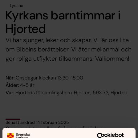
Lyssna
Kyrkans barntimmar i
Hjorted
Vi har sjunger, leker och skapar. Vi lär oss lite
om Bibelns berättelser. Vi äter mellanmål och
gör roliga utflykter tillsammans. Välkommen!
När:
Onsdagar klockan 13.30-15.00
Ålder:
4-5 år
Var:
Hjorteds församlingshem. Hjorten, 593 73, Hjorted
Senast ändrad 14 februari 2025
Synpunkter eller frågor på sidans
innehåll?