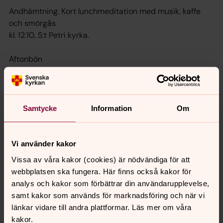
Andhämtning. Kort lunchmeditation
med musik, kaffe
och smörgås
kl. 12:10, S:t Petri kyrka.
Aftonbön
kl. 19:00, prästgården i Hjorted.
SÖNDAGAR
Gudstjänster, mässor och högmässor i våra kyrkor runt
Samtycke
Information
Om
om i hela pastoratet.
Vi använder kakor
AKTUELLT PROGRAM
Vissa av våra kakor (cookies) är nödvändiga för att
Se aktuellt program i vår kalender på
webbplatsen ska fungera. Här finns också kakor för
www.svenskakyrkan.se/sodratjust eller
analys och kakor som förbättrar din användarupplevelse,
i vårt månadsprogram.
samt kakor som används för marknadsföring och när vi
länkar vidare till andra plattformar. Läs mer om våra
Alla våra samlingar och träffar för barn, ungdomar och
kakor.
daglediga hittar du på