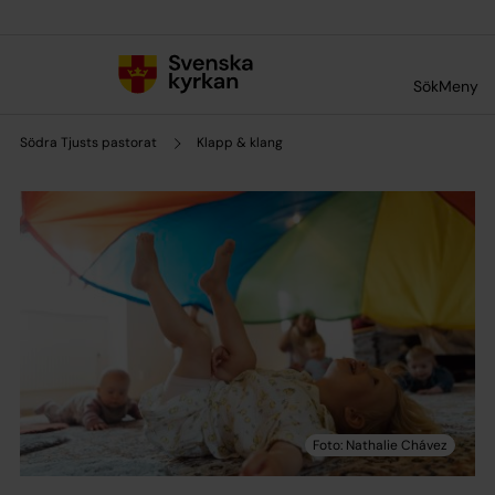
Till innehållet
Till undermeny
Sök
Meny
Södra Tjusts pastorat
Klapp & klang