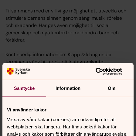
Tillsammans med er vill vi ge möjlighet att utveckla och
stimulera barnens sinnen genom sång, musik, rörelse
och skapande. Här ges även möjlighet till social
gemenskap och nya kontakter med andra barn och
föräldrar.
Kontinuerlig information om Klapp & klang under
terminens gång hittar du på Instagramkontot
barnochfamiljvastervik
Samtycke
Information
Om
Vi använder kakor
Vissa av våra kakor (cookies) är nödvändiga för att
webbplatsen ska fungera. Här finns också kakor för
analys och kakor som förbättrar din användarupplevelse,