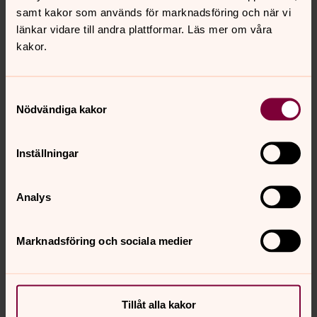
samt kakor som används för marknadsföring och när vi
länkar vidare till andra plattformar. Läs mer om våra
kakor.
Samtyckesval
Nödvändiga kakor
Kristina Jansson
Församlingspedagog, Västerviks församling, Södra
Inställningar
Tjusts pastorat
Direkt:
0490-842 03
Mobil:
072-555 69 01
Analys
kristina.jansson@svenskakyrkan.se
E-post:
Marknadsföring och sociala medier
Senast ändrad 23 juli 2026
Tillåt alla kakor