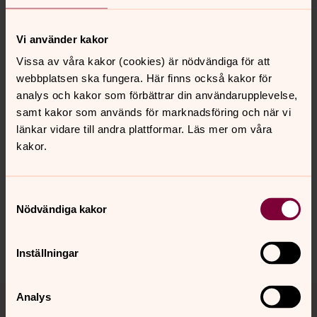
– Det är kul med änglar tycker jag. Man får inte glömma
änglarna!
Vi använder kakor
Jag känner mig prövad men skyddad av Gud, säger Ulf
Vissa av våra kakor (cookies) är nödvändiga för att
Johansson.
webbplatsen ska fungera. Här finns också kakor för
analys och kakor som förbättrar din användarupplevelse,
Text: Filip Ewertsson Foto: Fredérick Lindström
samt kakor som används för marknadsföring och när vi
länkar vidare till andra plattformar. Läs mer om våra
kakor.
Senast ändrad 30 november 2022
Synpunkter eller frågor på sidans
innehåll?
Samtyckesval
Nödvändiga kakor
sodra.tjusts.pastorat@svenskakyrkan.se
Dela
Inställningar
Tillbaka till toppen
Tillbaka till innehållet
Analys