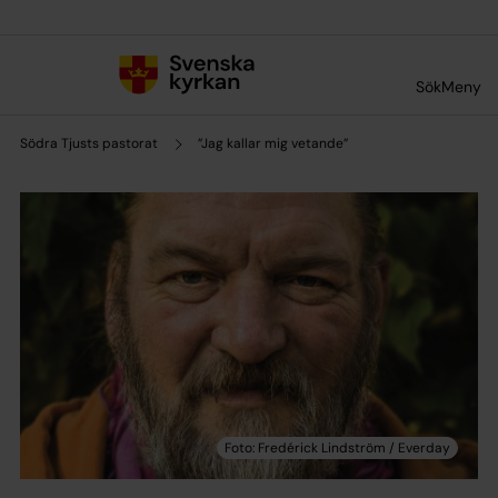
Till innehållet
Till undermeny
Sök
Meny
Södra Tjusts pastorat
”Jag kallar mig vetande”