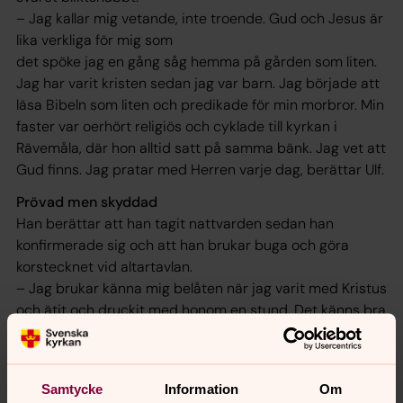
– Jag kallar mig vetande, inte troende. Gud och Jesus är
lika verkliga för mig som
det spöke jag en gång såg hemma på gården som liten.
Jag har varit kristen sedan jag var barn. Jag började att
läsa Bibeln som liten och predikade för min morbror. Min
faster var oerhört religiös och cyklade till kyrkan i
Rävemåla, där hon alltid satt på samma bänk. Jag vet att
Gud finns. Jag pratar med Herren varje dag, berättar Ulf.
Prövad men skyddad
Han berättar att han tagit nattvarden sedan han
konfirmerade sig och att han brukar buga och göra
korstecknet vid altartavlan.
– Jag brukar känna mig belåten när jag varit med Kristus
och ätit och druckit med honom en stund. Det känns bra
att samlas tillsammans med lärjungarna runt om sig.
I hans lägenhet finns många tavlor med kristna motiv
och så har han änglar
Samtycke
Information
Om
över sängen.