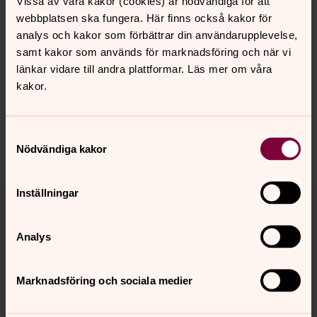
Vissa av våra kakor (cookies) är nödvändiga för att
webbplatsen ska fungera. Här finns också kakor för
analys och kakor som förbättrar din användarupplevelse,
samt kakor som används för marknadsföring och när vi
Senast ändrad 23 januari 2024
länkar vidare till andra plattformar. Läs mer om våra
Synpunkter eller frågor på sidans
kakor.
innehåll?
sodra.tjusts.pastorat@svenskakyrkan.se
Samtyckesval
Dela
Nödvändiga kakor
Tillbaka till toppen
Tillbaka till innehållet
Inställningar
Analys
Kontakt
Marknadsföring och sociala medier
Kalender