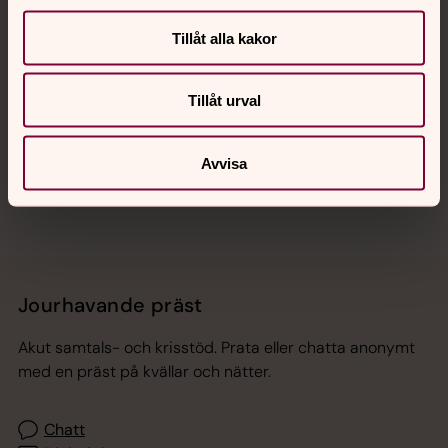
Tillåt alla kakor
Hitta snabbt
Tillåt urval
Sociala kanaler
Avvisa
Jourhavande präst
Akut samtals- och krisstöd. Prata eller chatta anonymt
med en präst på kvällar och nätter.
Chatt