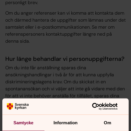
personligt brev.
Om du anger referenser kan vi komma att kontakta dem
och därmed hantera de uppgifter som lämnas under det
samtalet eller i e-postkommunikationen. Se mer om
referenspersoners kontaktuppgifter längre ned på
denna sida.
Hur länge behandlar vi personuppgifterna?
Om du inte får anställning sparas dina
ansökningshandlingar i två år för att kunna uppfylla
diskrimineringslagens krav. Om du skickat in en
spontanansökan och vi väljer att inte gå vidare med den
för att vi inte behöver anställa för tillfället, sparas dina
handlingar dock i ett år, såvida du inte begär att de ska
raderas innan dess. Om vi anställer dig kommer dina
ansökningshandlingar att sparas under tiden du är
Samtycke
Information
Om
anställd.