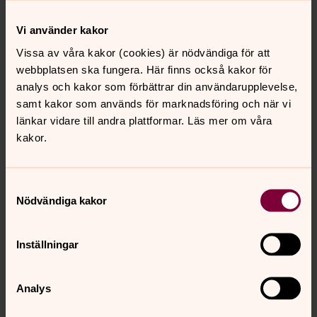
Vilka rättigheter har du?
Vi använder kakor
Södra Tjusts pastorat ansvarar för hanteringen av dina
Vissa av våra kakor (cookies) är nödvändiga för att
personuppgifter. För information om dina rättigheter
webbplatsen ska fungera. Här finns också kakor för
enligt dataskyddsförordningen,
se startsidan för denna
analys och kakor som förbättrar din användarupplevelse,
integritetspolicy.
Där hittar du även kontaktuppgifter till
samt kakor som används för marknadsföring och när vi
vårt dataskyddsombud.
länkar vidare till andra plattformar. Läs mer om våra
kakor.
Hur vi behandlar eventuella
referenspersoners personuppgifter
Samtyckesval
Om du inte sökt anställning själv men däremot angivits
Nödvändiga kakor
som referens av en annan sökande, behandlar vi dina
personuppgifter i den personens anställningsärende. De
Inställningar
uppgifter vi behandlar om dig är vanligtvis namn,
funktion och någon form av kontaktuppgift som vi
använder för att kontakta dig i ärendet i syfte. Vi utför
Analys
behandlingen på basis av vårt berättigade intresse att
utreda den sökandes lämplighet för positionen ifråga.