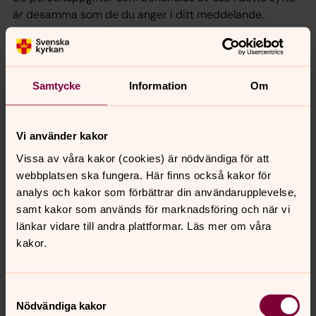
är desamma som de du anger i ditt meddelande.
Vanliga exempel på personuppgifter som inkommer till
oss på detta sätt är namn, e-postadress,
telefonnummer och befattning.
Samtycke
Information
Om
Hur länge behandlar vi personuppgifterna?
Efter att kommunikationen/ärendet har avslutats
Vi använder kakor
kommer vi, beroende på innehållet i ditt e-
Vissa av våra kakor (cookies) är nödvändiga för att
postmeddelande, antingen radera meddelandet eller
webbplatsen ska fungera. Här finns också kakor för
arkivera det i enlighet med tillämplig arkivlagstiftning.
analys och kakor som förbättrar din användarupplevelse,
samt kakor som används för marknadsföring och när vi
Vilka rättigheter har du?
länkar vidare till andra plattformar. Läs mer om våra
kakor.
Södra Tjusts pastorat ansvarar för hanteringen av dina
personuppgifter. För information om dina rättigheter
enligt dataskyddsförordningen,
se startsidan för denna
Samtyckesval
integritetspolicy.
Där hittar du även kontaktuppgifter till
Nödvändiga kakor
oss och vårt dataskyddsombud.