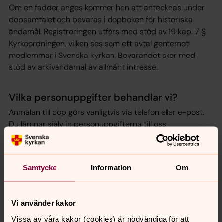
Om en fadder anges kommer hen att antecknas under
dopsamtalet och bevaras i dopboken för historiska
ändamål. Registreringen utförs med stöd av 19 kap. 7 §
Kyrkoordningen, vilken ses som ett avtal gentemot
medlemmar i Svenska kyrkan. Bevarandet sker med
stöd av arkivändamål av allmänt intresse.
Vilka personuppgifter behandlar vi?
Anmälan till dop görs vanligtvis via telefon eller e-post.
Du lämnar själv in personuppgifterna till oss.
För dig som ska döpas rör det sig vanligtvis om namn,
personnummer, telefonnummer, e-postadress, adress,
datum för dop och namn på eventuell fadder.
Samtycke
Information
Om
För eventuell fadder rör det sig om fadderns namn och
namn på den döpte.
Vi använder kakor
Vissa av våra kakor (cookies) är nödvändiga för att