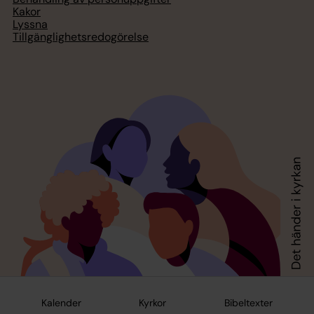
Kakor
Lyssna
Tillgänglighetsredogörelse
Kalender
Kyrkor
Bibeltexter