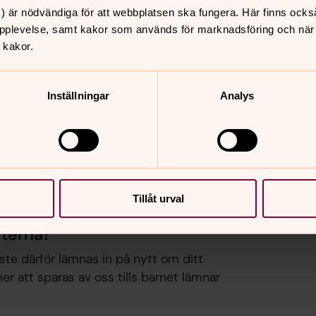
) är nödvändiga för att webbplatsen ska fungera. Här finns ocks
 du också in personuppgifter om dig och
pplevelse, samt kakor som används för marknadsföring och när vi
 kakor.
nligen på en blankett eller annat formulär
mn, e-postadress, telefonnummer och
Inställningar
Analys
datum, postadress och eventuella
 ditt barns tid i barngruppen kan vi även
n finns med.
Tillåt urval
fterna?
ste därför lämnas in på nytt om ditt
mer att sparas av oss tills barnet lämnar