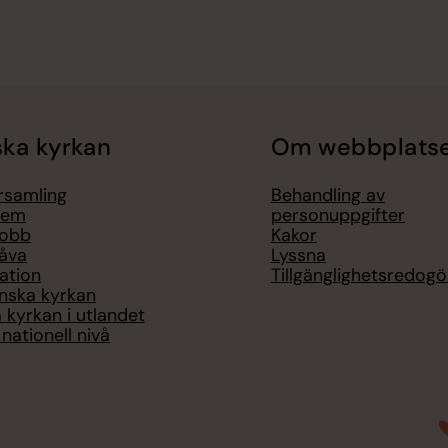
ka kyrkan
Om webbplats
örsamling
Behandling av
lem
personuppgifter
jobb
Kakor
åva
Lyssna
ation
Tillgänglighetsredogö
nska kyrkan
 kyrkan i utlandet
nationell nivå