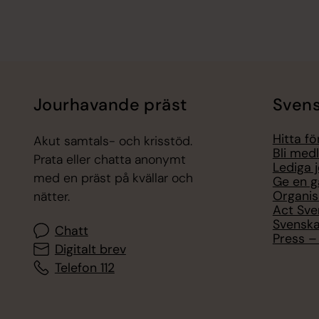
Jourhavande präst
Svens
Hitta f
Akut samtals- och krisstöd.
Bli med
Prata eller chatta anonymt
Lediga 
med en präst på kvällar och
Ge en g
Organis
nätter.
Act Sve
Svenska
Chatt
Press – 
Digitalt brev
Telefon 112