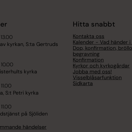
er
Hitta snabbt
Kontakta oss
 13.00
Kalender - Vad händer i
av kyrkan, S:ta Gertruds
Dop, konfirmation, bröll
begravning
Konfirmation
 10.00
Kyrkor och kyrkogårdar
Jobba med oss!
sterhults kyrka
Visselblåsarfunktion
Sidkarta
 11.00
 S:t Petri kyrka
 11.00
udstjänst på Sjöliden
kommande händelser