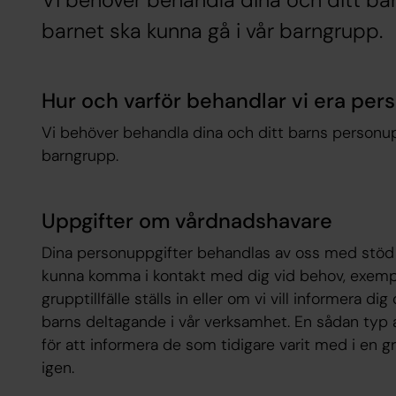
Vi behöver behandla dina och ditt bar
barnet ska kunna gå i vår barngrupp.
Hur och varför behandlar vi era per
Vi behöver behandla dina och ditt barns personupp
barngrupp.
Uppgifter om vårdnadshavare
Dina personuppgifter behandlas av oss med stöd a
kunna komma i kontakt med dig vid behov, exemp
grupptillfälle ställs in eller om vi vill informera d
barns deltagande i vår verksamhet. En sådan typ av
för att informera de som tidigare varit med i en g
igen.