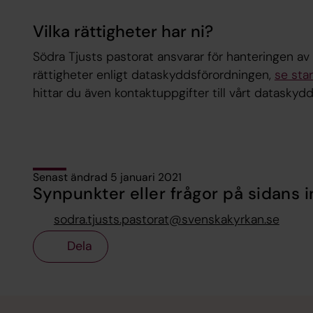
Vilka rättigheter har ni?
Södra Tjusts pastorat ansvarar för hanteringen av 
rättigheter enligt dataskyddsförordningen,
se sta
hittar du även kontaktuppgifter till vårt datask
Senast ändrad 5 januari 2021
Synpunkter eller frågor på sidans i
sodra.tjusts.pastorat@svenskakyrkan.se
Dela
Tillbaka till toppen
Tillbaka till innehållet