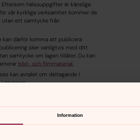
 Eftersom hälsouppgifter är känsliga
för vår kyrkliga verksamhet kommer de
t utan ett samtycke från
ch kan därför komma att publicera
publicering sker vanligtvis med ditt
tan samtycke om lagen tillåter. Du kan
hanterar
bild- och filmmaterial.
 oss kan avtalet om deltagande i
 i gruppen.
er till eller upprättas hos oss. Barnets
 enlighet med Svenska kyrkans
agen om Svenska kyrkan, dels av kapitel
Information