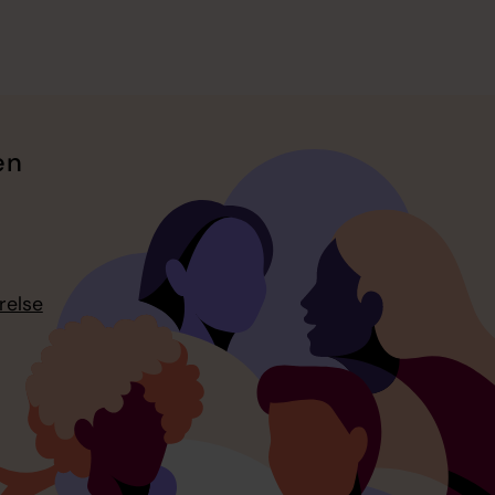
en
relse