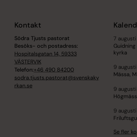
Kontakt
Kalend
Södra Tjusts pastorat
7 augusti
Besöks- och postadress:
Guidning 
kyrka
Hospitalsgatan 14, 59333
VÄSTERVIK
9 augusti
Telefon:
+46 490 84200
Mässa, Mi
sodra.tjusts.pastorat@svenskaky
rkan.se
9 augusti
Högmässa,
9 augusti
Friluftsg
Se fler 