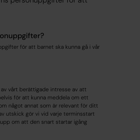
ns personuppgifter för att
sonuppgifter?
gifter för att barnet ska kunna gå i vår
v vårt berättigade intresse av att
elvis för att kunna meddela om ett
ig om något annat som är relevant för ditt
 utskick gör vi vid varje terminsstart
rupp om att den snart startar igång