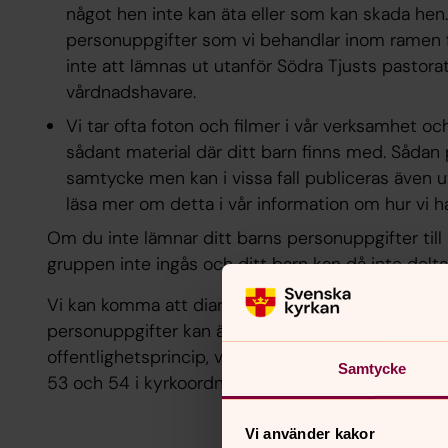
något hen inte kan äta eller som kan skada hen.
personuppgifter som vi behandlar inom ramen 
inte att lämnas ut utanför Södra Tjusts pastora
vårdnadshavare.
Vi tar ofta foton och filmer i vår verksamhet o
sådant material där ditt barn finns med. Sådan 
samtycke men kan i vissa fall publiceras även u
läsa mer om detta i vår information om hur vi 
Om du inte lämnar ditt barns personuppgifter till
gruppen inte ingås och ditt barn kan då inte delta
Vi kan komma att diarieföra handlingar som inkomm
personuppgifter kan även komma att lämnas ut i
offentlighetsprincip, vilken framgår dels av 11 § l
Samtycke
53 och 54 i kyrkoordningen.
Vi använder kakor