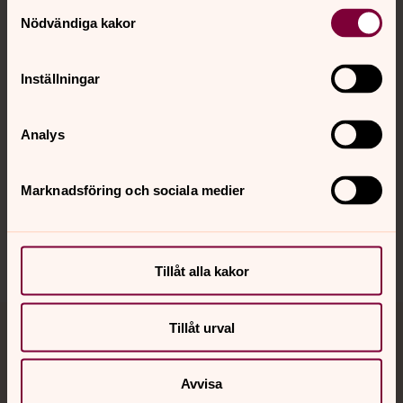
Kontakt
Samtyckesval
Nödvändiga kakor
Kalender
Inställningar
Hitta snabbt
Analys
Marknadsföring och sociala medier
Sociala kanaler
Tillåt alla kakor
Tillåt urval
Jourhavande präst
Akut samtals- och krisstöd. Prata eller chatta anonymt
Avvisa