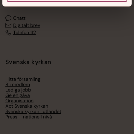
med en präst på kvällar och nätter.
Chatt
Digitalt brev
Telefon 112
Svenska kyrkan
Hitta församling
Bli medlem
Lediga jobb
Ge en gåva
Organisation
Act Svenska kyrkan
Svenska kyrkan i utlandet
Press – nationell nivå