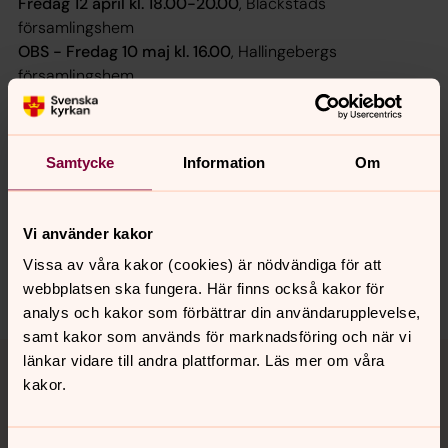
Fredag 12 april kl. 18.00-20.00
, Blackstads
församlingshem
OBS - Fredag 10 maj kl. 16.00
, Hallingebergs
församlingshem
Samtycke
Information
Om
Senast ändrad 24 januari 2024
Synpunkter eller frågor på sidans
innehåll?
Vi använder kakor
sodra.tjusts.pastorat@svenskakyrkan.se
Vissa av våra kakor (cookies) är nödvändiga för att
Dela
webbplatsen ska fungera. Här finns också kakor för
analys och kakor som förbättrar din användarupplevelse,
samt kakor som används för marknadsföring och när vi
Tillbaka till toppen
Tillbaka till innehållet
länkar vidare till andra plattformar. Läs mer om våra
kakor.