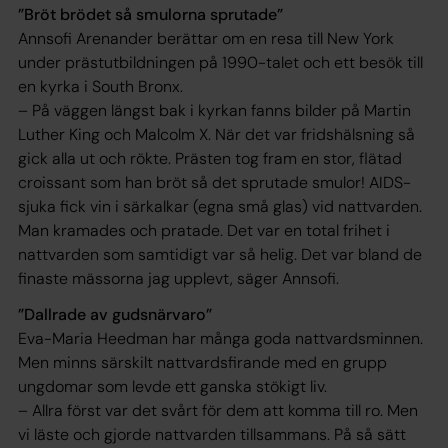
”Bröt brödet så smulorna sprutade”
Annsofi Arenander berättar om en resa till New York
under prästutbildningen på 1990-talet och ett besök till
en kyrka i South Bronx.
– På väggen längst bak i kyrkan fanns bilder på Martin
Luther King och Malcolm X. När det var fridshälsning så
gick alla ut och rökte. Prästen tog fram en stor, flätad
croissant som han bröt så det sprutade smulor! AIDS-
sjuka fick vin i särkalkar (egna små glas) vid nattvarden.
Man kramades och pratade. Det var en total frihet i
nattvarden som samtidigt var så helig. Det var bland de
finaste mässorna jag upplevt, säger Annsofi.
”Dallrade av gudsnärvaro”
Eva-Maria Heedman har många goda nattvardsminnen.
Men minns särskilt nattvardsfirande med en grupp
ungdomar som levde ett ganska stökigt liv.
– Allra först var det svårt för dem att komma till ro. Men
vi läste och gjorde nattvarden tillsammans. På så sätt