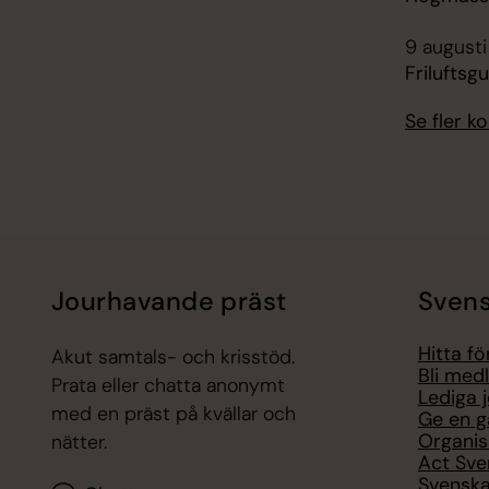
9 augusti
Friluftsg
Se fler 
Jourhavande präst
Svens
Hitta f
Akut samtals- och krisstöd.
Bli med
Prata eller chatta anonymt
Lediga 
med en präst på kvällar och
Ge en g
Organis
nätter.
Act Sve
Svenska