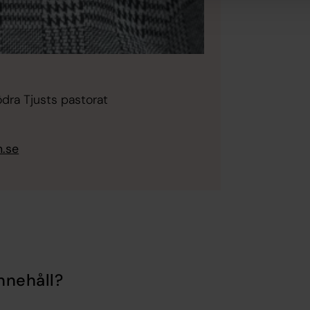
ödra Tjusts pastorat
.se
nnehåll?