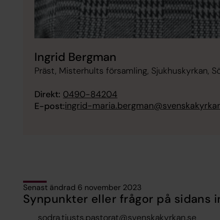
Ingrid Bergman
Präst, Misterhults församling, Sjukhuskyrkan, S
Direkt:
0490-84204
ingrid-maria.bergman@svenskakyrkan
E-post:
Senast ändrad 6 november 2023
Synpunkter eller frågor på sidans i
sodra.tjusts.pastorat@svenskakyrkan.se