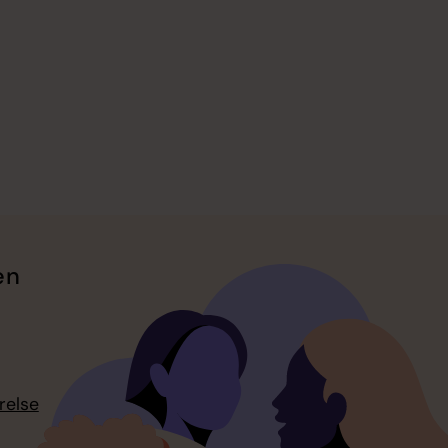
en
relse