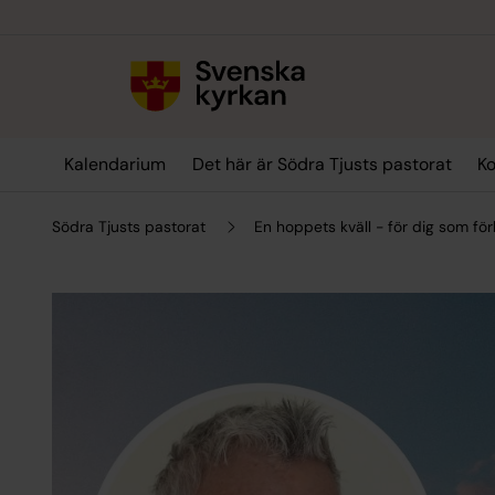
Till innehållet
Till undermeny
Kalendarium
Det här är Södra Tjusts pastorat
Ko
Södra Tjusts pastorat
En hoppets kväll - för dig som förl