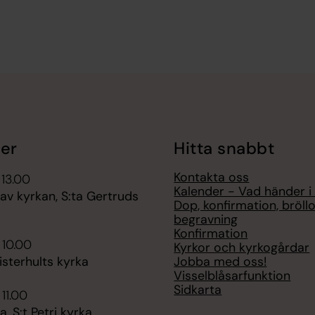
er
Hitta snabbt
Kontakta oss
 13.00
Kalender - Vad händer i
av kyrkan, S:ta Gertruds
Dop, konfirmation, bröll
begravning
Konfirmation
 10.00
Kyrkor och kyrkogårdar
Jobba med oss!
sterhults kyrka
Visselblåsarfunktion
Sidkarta
 11.00
 S:t Petri kyrka