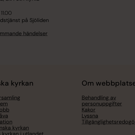
 11.00
udstjänst på Sjöliden
kommande händelser
ka kyrkan
Om webbplats
örsamling
Behandling av
lem
personuppgifter
jobb
Kakor
åva
Lyssna
ation
Tillgänglighetsredogö
nska kyrkan
 kyrkan i utlandet