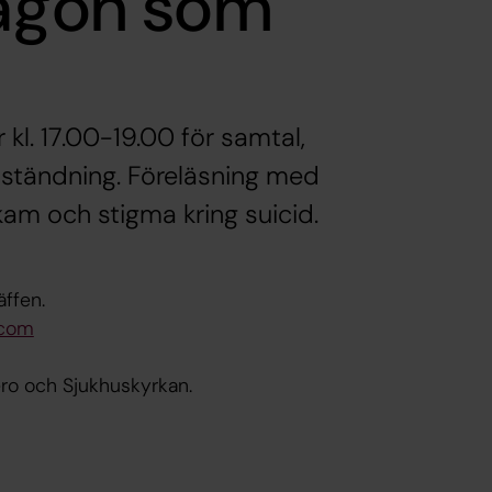
någon som
l. 17.00-19.00 för samtal,
ljuständning. Föreläsning med
kam och stigma kring suicid.
äffen.
.com
ro och Sjukhuskyrkan.