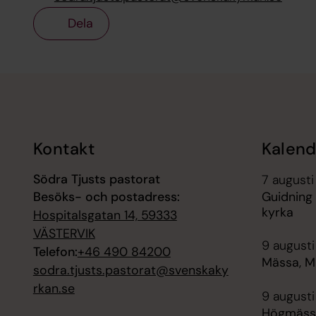
Dela
Tillbaka till toppen
Tillbaka till innehållet
Kontakt
Kalend
Södra Tjusts pastorat
7 augusti
Besöks- och postadress:
Guidning 
kyrka
Hospitalsgatan 14, 59333
VÄSTERVIK
9 augusti
Telefon:
+46 490 84200
Mässa, Mi
sodra.tjusts.pastorat@svenskaky
rkan.se
9 augusti
Högmässa,