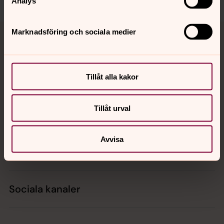
Analys
Tillbaka till toppen
Tillbaka till innehållet
Marknadsföring och sociala medier
Kontakt
Tillåt alla kakor
Tillåt urval
Kalender
Avvisa
Hitta snabbt
Sociala kanaler