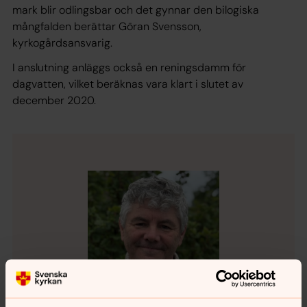
mark blir odlingsbar och det gynnar den bilogiska
mångfalden berättar Göran Svensson,
kyrkogårdsansvarig.
I anslutning anläggs också en reningsdamm för
dagvatten, vilket beräknas vara klart i slutet av
december 2020.