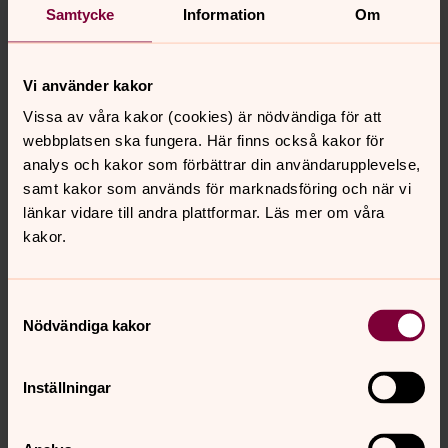
Samtycke
Information
Om
Vi använder kakor
Göran Svensson
Vissa av våra kakor (cookies) är nödvändiga för att
Kyrkogårdschef, Södra Tjusts pastorat
webbplatsen ska fungera. Här finns också kakor för
analys och kakor som förbättrar din användarupplevelse,
Direkt:
0490-842 44
samt kakor som används för marknadsföring och när vi
goran.svensson@svenskakyrkan.se
E-post:
länkar vidare till andra plattformar. Läs mer om våra
kakor.
Samtyckesval
Senast ändrad 11 februari 2021
Nödvändiga kakor
Synpunkter eller frågor på sidans
innehåll?
Inställningar
sodra.tjusts.pastorat@svenskakyrkan.se
Dela