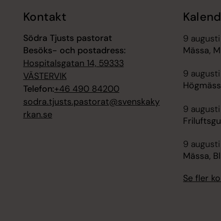
Kontakt
Kalend
Södra Tjusts pastorat
9 augusti
Besöks- och postadress:
Mässa, Mi
Hospitalsgatan 14, 59333
9 augusti
VÄSTERVIK
Högmässa,
Telefon:
+46 490 84200
sodra.tjusts.pastorat@svenskaky
9 augusti
rkan.se
Friluftsg
9 augusti
Mässa, B
Se fler 