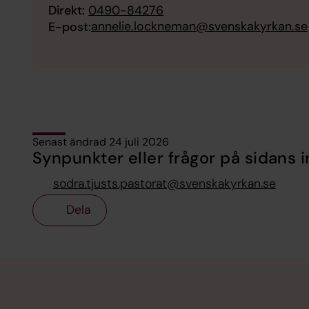
Direkt:
0490-84276
annelie.lockneman@svenskakyrkan.se
E-post:
Senast ändrad 24 juli 2026
Synpunkter eller frågor på sidans i
sodra.tjusts.pastorat@svenskakyrkan.se
Dela
Tillbaka till toppen
Tillbaka till innehållet