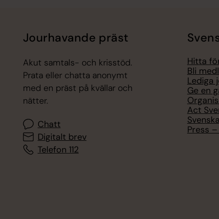
Jourhavande präst
Svens
Hitta f
Akut samtals- och krisstöd.
Bli med
Prata eller chatta anonymt
Lediga 
med en präst på kvällar och
Ge en g
Organis
nätter.
Act Sve
Svenska
Chatt
Press – 
Digitalt brev
Telefon 112