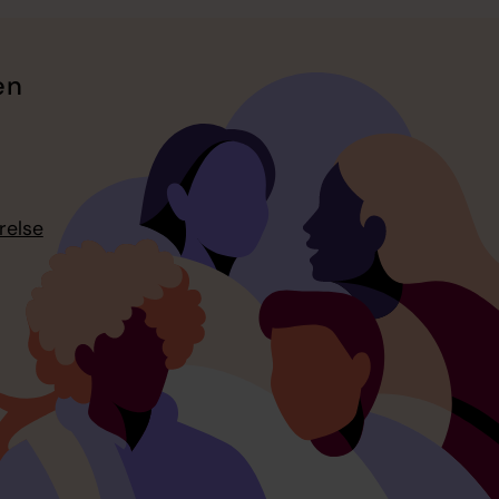
en
relse