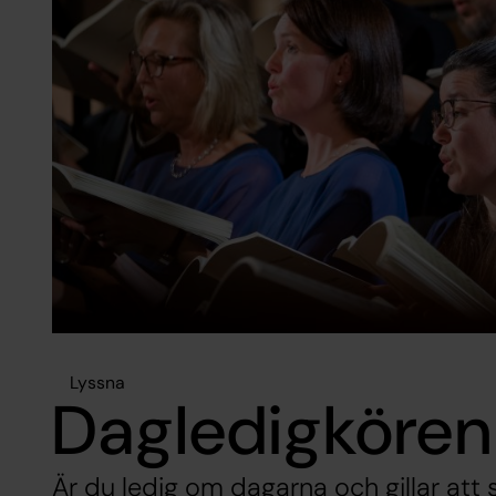
Lyssna
Dagledigkören
Är du ledig om dagarna och gillar att