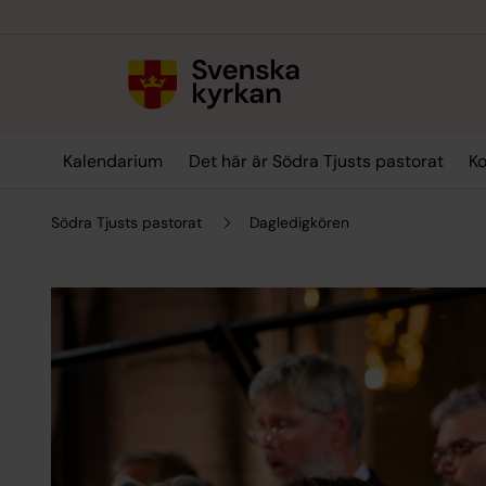
Till innehållet
Till undermeny
Kalendarium
Det här är Södra Tjusts pastorat
Ko
Södra Tjusts pastorat
Dagledigkören