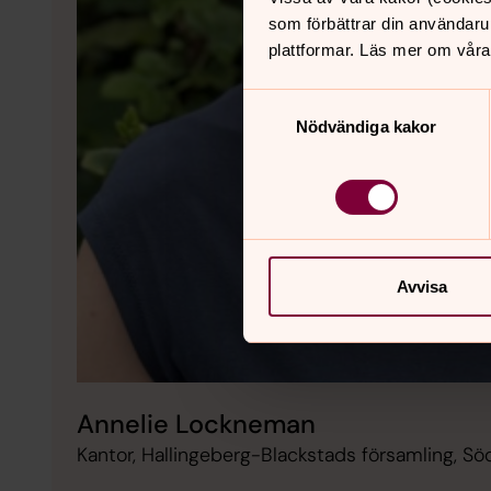
som förbättrar din användaru
plattformar. Läs mer om våra
Samtyckesval
Nödvändiga kakor
Avvisa
Annelie Lockneman
Kantor, Hallingeberg-Blackstads församling, Sö