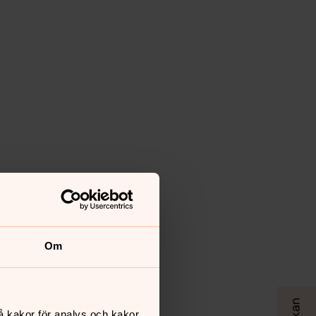
Om
å kakor för analys och kakor