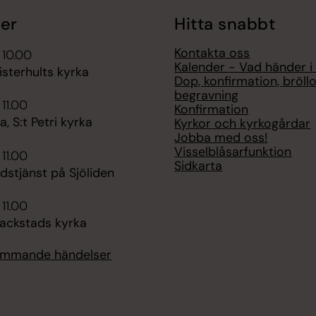
er
Hitta snabbt
Kontakta oss
 10.00
Kalender - Vad händer i
sterhults kyrka
Dop, konfirmation, bröll
begravning
 11.00
Konfirmation
 S:t Petri kyrka
Kyrkor och kyrkogårdar
Jobba med oss!
Visselblåsarfunktion
 11.00
Sidkarta
udstjänst på Sjöliden
 11.00
lackstads kyrka
kommande händelser