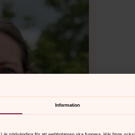
Information
) är nödvändiga för att webbplatsen ska fungera. Här finns ocks