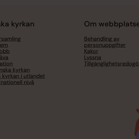
ka kyrkan
Om webbplats
örsamling
Behandling av
lem
personuppgifter
jobb
Kakor
åva
Lyssna
ation
Tillgänglighetsredogö
nska kyrkan
 kyrkan i utlandet
nationell nivå