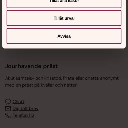
Tillåt alla kakor
Tillåt urval
Sociala kanaler
Avvisa
Jourhavande präst
Akut samtals- och krisstöd. Prata eller chatta anonymt
med en präst på kvällar och nätter.
Chatt
Digitalt brev
Telefon 112