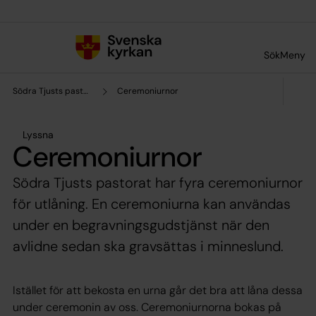
Till innehållet
Till undermeny
Sök
Meny
Södra Tjusts pastorat
Ceremoniurnor
Lyssna
Ceremoniurnor
Södra Tjusts pastorat har fyra ceremoniurnor
för utlåning. En ceremoniurna kan användas
under en begravningsgudstjänst när den
avlidne sedan ska gravsättas i minneslund.
Istället för att bekosta en urna går det bra att låna dessa
under ceremonin av oss. Ceremoniurnorna bokas på