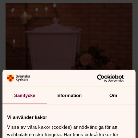
Foto: Göran Svensson
Samtycke
Information
Om
Ceremoniurna vit
Vi använder kakor
Vissa av våra kakor (cookies) är nödvändiga för att
Senast ändrad 24 juli 2026
webbplatsen ska fungera. Här finns också kakor för