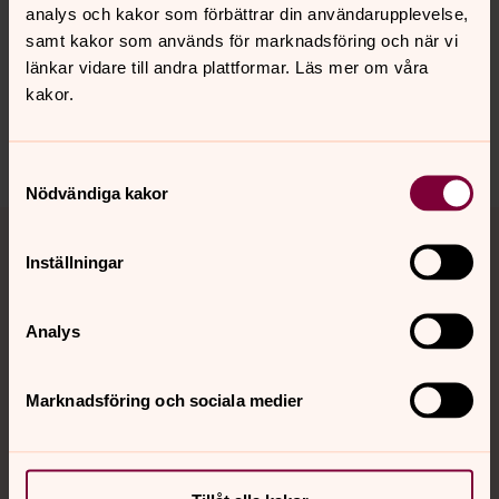
Synpunkter eller frågor på sidans
analys och kakor som förbättrar din användarupplevelse,
innehåll?
samt kakor som används för marknadsföring och när vi
sodra.tjusts.pastorat@svenskakyrkan.se
länkar vidare till andra plattformar. Läs mer om våra
kakor.
Dela
Samtyckesval
Nödvändiga kakor
Tillbaka till toppen
Tillbaka till innehållet
Inställningar
Kontakt
Analys
Marknadsföring och sociala medier
Kalender
Hitta snabbt