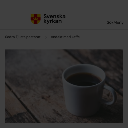
Till innehållet
Till undermeny
Sök
Meny
Södra Tjusts pastorat
Andakt med kaffe