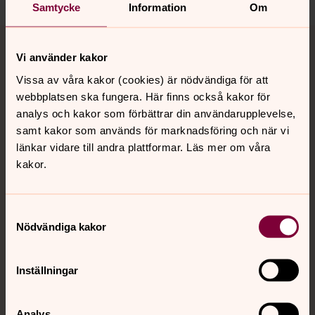
Samtycke
Information
Om
Tillbaka till toppen
Tillbaka till innehållet
Vi använder kakor
Vissa av våra kakor (cookies) är nödvändiga för att
webbplatsen ska fungera. Här finns också kakor för
Kontakt
analys och kakor som förbättrar din användarupplevelse,
samt kakor som används för marknadsföring och när vi
länkar vidare till andra plattformar. Läs mer om våra
Kalender
kakor.
Hitta snabbt
Samtyckesval
Nödvändiga kakor
Sociala kanaler
Inställningar
Analys