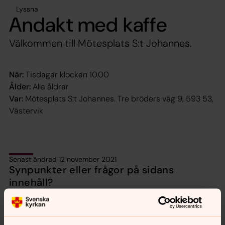
Lyssna
Andakt med kaffe
Välkommen till Mötesplats S:t Johannes.
När:
Tisdagar klockan 10.00
Ålder:
Alla åldrar
Var:
Mötesplats S:t Johannes. Tre bröders väg 9, 593 53,
Västervik
Senast ändrad 12 november 2021
Synpunkter eller frågor på sidans
innehåll?
sodra.tjusts.pastorat@svenskakyrkan.se
Dela