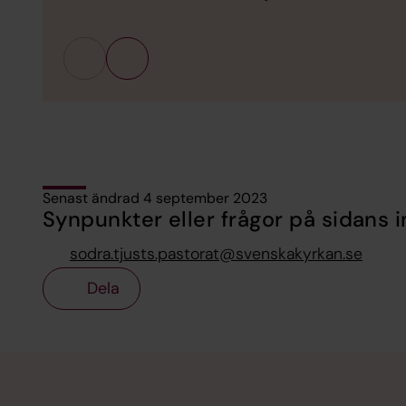
Senast ändrad 4 september 2023
Synpunkter eller frågor på sidans i
sodra.tjusts.pastorat@svenskakyrkan.se
Dela
Tillbaka till toppen
Tillbaka till innehållet