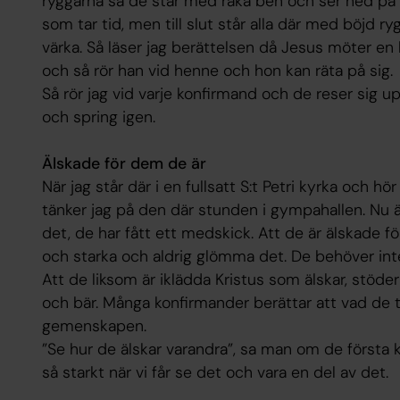
ryggarna så de står med raka ben och ser ned på s
som tar tid, men till slut står alla där med böjd r
värka. Så läser jag berättelsen då Jesus möter en 
och så rör han vid henne och hon kan räta på sig.
Så rör jag vid varje konfirmand och de reser sig upp
och spring igen.
Älskade för dem de är
När jag står där i en fullsatt S:t Petri kyrka och h
tänker jag på den där stunden i gympahallen. Nu ä
det, de har fått ett medskick. Att de är älskade fö
och starka och aldrig glömma det. De behöver int
Att de liksom är iklädda Kristus som älskar, stöder
och bär. Många konfirmander berättar att vad de t
gemenskapen.
”Se hur de älskar varandra”, sa man om de första k
så starkt när vi får se det och vara en del av det.