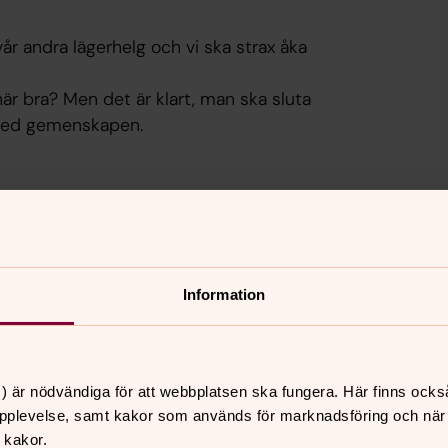
år andra lägerhelg och vi ska strax åka
är bra? Men det är klart, man ska sluta
r med gemenskapen.
hausen, den delade staden. Vi pratar om
 besöker Svenska kyrkan i Berlin (läs
ar vi mässa med dop. Tre ungdomar tar
glad på deras liv, alla
Information
ppar, sjunger och delar gemenskap. Jesus
är har vi medskicket; aldrig ensam, alltid
) är nödvändiga för att webbplatsen ska fungera. Här finns ocks
pplevelse, samt kakor som används för marknadsföring och när vi
 kakor.