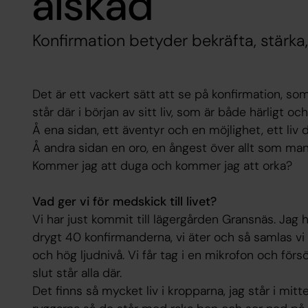
älskad
Konfirmation betyder bekräfta, stärka
Det är ett vackert sätt att se på konfirmation, s
står där i början av sitt liv, som är både härligt och 
Å ena sidan, ett äventyr och en möjlighet, ett liv där
Å andra sidan en oro, en ångest över allt som man 
Kommer jag att duga och kommer jag att orka?
Vad ger vi för medskick till livet?
Vi har just kommit till lägergården Gransnäs. Jag 
drygt 40 konfirmanderna, vi äter och så samlas vi i
och hög ljudnivå. Vi får tag i en mikrofon och försöke
slut står alla där.
Det finns så mycket liv i kropparna, jag står i mit