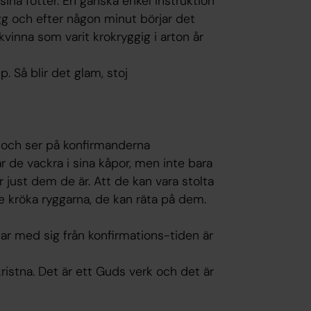
ina fötter. En ganska enkel instruktion
ygg och efter någon minut börjar det
kvinna som varit krokryggig i arton år
. Så blir det glam, stoj
ör och ser på konfirmanderna
r de vackra i sina kåpor, men inte bara
r just dem de är. Att de kan vara stolta
e kröka ryggarna, de kan räta på dem.
ar med sig från konfirmations-tiden är
ristna. Det är ett Guds verk och det är