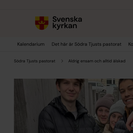
Till innehållet
Till undermeny
Kalendarium
Det här är Södra Tjusts pastorat
Ko
Södra Tjusts pastorat
Aldrig ensam och alltid älskad