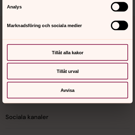
Analys
Tillbaka till toppen
Tillbaka till innehållet
Marknadsföring och sociala medier
Kontakt
Tillåt alla kakor
Kalender
Tillåt urval
Avvisa
Hitta snabbt
Sociala kanaler