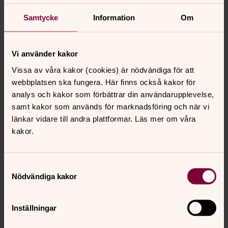
Här hittar du alla tidigare avsnitt
Samtycke
Information
Om
av Pausa
Vi använder kakor
Pausa
Vissa av våra kakor (cookies) är nödvändiga för att
En podcast från Södra Tjusts pastorat. Programledarna
webbplatsen ska fungera. Här finns också kakor för
Anton Hultgren och Filip Ewertsson samtalar om
analys och kakor som förbättrar din användarupplevelse,
intressanta ämnen med inbjudna gäster. Här hittar du
samt kakor som används för marknadsföring och när vi
alla avsnitt. Podden finns också där poddar finns och
länkar vidare till andra plattformar. Läs mer om våra
även som video på YouTube.
kakor.
Samtyckesval
Senast ändrad 23 januari 2024
Nödvändiga kakor
Synpunkter eller frågor på sidans
innehåll?
Inställningar
sodra.tjusts.pastorat@svenskakyrkan.se
Dela