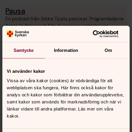
Pausa
En podcast från Södra Tjusts pastorat. Programledarna
Anton Hultgren och Filip Ewertsson samtalar om
intressanta ämnen med inbjudna gäster. Här hittar du
alla avsnitt. Podden finns också där poddar finns och
även som video på YouTube.
Samtycke
Information
Om
Läs mer om Markus Nord i Andrum
Vi använder kakor
nr 2, 2024
Vissa av våra kakor (cookies) är nödvändiga för att
webbplatsen ska fungera. Här finns också kakor för
”Förstå att det finns en värld under
analys och kakor som förbättrar din användarupplevelse,
ytan”
samt kakor som används för marknadsföring och när vi
Markus Nord älskar havet, trots att han växte upp långt
länkar vidare till andra plattformar. Läs mer om våra
ifrån havet i djupaste Dalarna. Men varje sommar
kakor.
stuvade familjen in sig i bilen och tog sig från Mockfjärd
till norra Öland för att semestra. - Jag älskade att bada