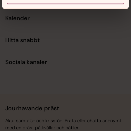
Kalender
Hitta snabbt
Sociala kanaler
Jourhavande präst
Akut samtals- och krisstöd. Prata eller chatta anonymt
med en präst på kvällar och nätter.