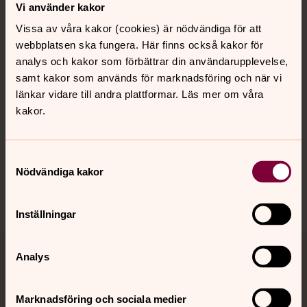
Kontakt
Vi använder kakor
Vissa av våra kakor (cookies) är nödvändiga för att
webbplatsen ska fungera. Här finns också kakor för
Kalender
analys och kakor som förbättrar din användarupplevelse,
samt kakor som används för marknadsföring och när vi
länkar vidare till andra plattformar. Läs mer om våra
Hitta snabbt
kakor.
Sociala kanaler
Samtyckesval
Nödvändiga kakor
Inställningar
Analys
Jourhavande präst
Akut samtals- och krisstöd. Prata eller chatta anonymt
Marknadsföring och sociala medier