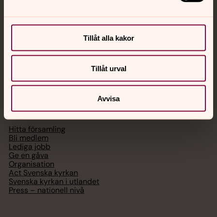
med en präst på kvällar och nätter.
Chatt
Tillåt alla kakor
Digitalt brev
Telefon 112
Tillåt urval
Avvisa
Svenska kyrkan
Hitta församling
Bli medlem
Lediga jobb
Ge en gåva
Organisation
Act Svenska kyrkan
Svenska kyrkan i utlandet
Press – nationell nivå