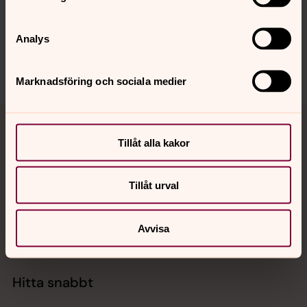
Synpunkter eller frågor på sidans
innehåll?
Analys
sodermore.pastorat@svenskakyrkan.se
Dela
Marknadsföring och sociala medier
Tillbaka till toppen
Tillbaka till innehållet
Tillåt alla kakor
Kontakt
Tillåt urval
Kalender
Avvisa
Hitta snabbt