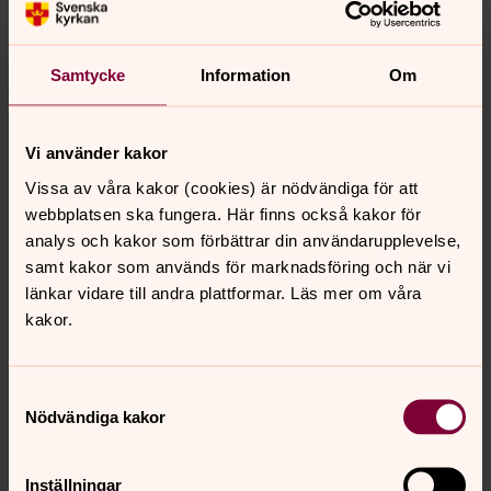
Samtycke
Information
Om
Vi använder kakor
Bild 1 av 16
Foto: Johanna Ingvarsson, Orangia AB
Vissa av våra kakor (cookies) är nödvändiga för att
webbplatsen ska fungera. Här finns också kakor för
analys och kakor som förbättrar din användarupplevelse,
samt kakor som används för marknadsföring och när vi
Bild 
länkar vidare till andra plattformar. Läs mer om våra
kakor.
Öppna bildspel
Samtyckesval
Nödvändiga kakor
Senast ändrad 2 mars 2021
Inställningar