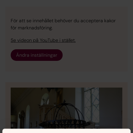
För att se innehållet behöver du acceptera kakor
för marknadsföring.
Se videon på YouTube i stället.
Ändra inställningar