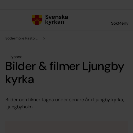
Till innehållet
Till undermeny
Sök
Meny
Södermöre Pastorat
Lyssna
Bilder & filmer Ljungby
kyrka
Bilder och filmer tagna under senare år i Ljungby kyrka,
Ljungbyholm.