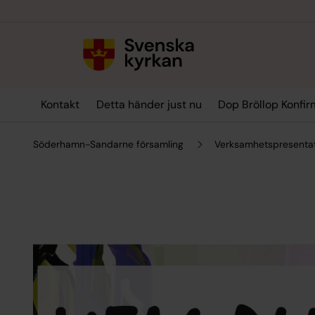
Till innehållet
Till undermeny
Kontakt
Detta händer just nu
Dop Bröllop Konfi
Söderhamn-Sandarne församling
Verksamhetspresenta