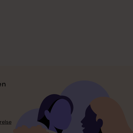
en
relse