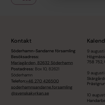
Tillbaka till toppen
Tillbaka till innehållet
Kontakt
Kalend
Söderhamn-Sandarne församling
9 augusti
Besöksadress:
Högmässa
758 752, 
Mariagården, 82632 Söderhamn
Postadress:
Box 10, 82621
9 augusti
Söderhamn
Skärgård
Telefon:
+46 270 426500
Prästgru
soderhamnsandarne.forsamling
@svenskakyrkan.se
10 august
Handarbe