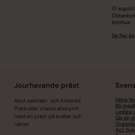
13 august
Östanbot
bönhus
Se fler 
Jourhavande präst
Svens
Hitta f
Akut samtals- och krisstöd.
Bli med
Prata eller chatta anonymt
Lediga 
med en präst på kvällar och
Ge en g
Organis
nätter.
Act Sve