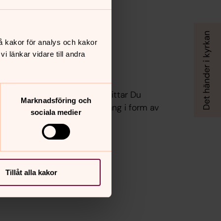
å kakor för analys och kakor
 länkar vidare till andra
ust nu
Sandarne församling. Här hittar Du
Marknadsföring och
 utbud och allt som är på gång i form av
sociala medier
 aktiviteter.
Tillåt alla kakor