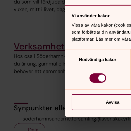
du som vill fördjupa dig i andliga frågor, oavsett 
vuxen, mitt i livet, dagledig, senior eller av någon
Vi använder kakor
Vissa av våra kakor (cookies
som förbättrar din användaru
plattformar. Läs mer om våra
Verksamhet
Samtyckesval
Hos oss i Söderhamn-Sandarne församling finns nå
Nödvändiga kakor
du är ung, gammal eller mitt i livet. Vissa är ute ef
behöver ett sammanhang med hög puls. Utforska v
Avvisa
Synpunkter eller frågor på sidans i
soderhamnsandarne.forsamling@svenskakyrk
Dela