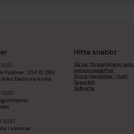
er
Hitta snabbt
Så tar församlingen ansv
 11.00
personuppgifter
 Psalmer: 204 10 280
Stora händelser i livet
Ulrika Eleonora kyrka
Gravrätt
Sidkarta
 13.00
sgudstjänst
ndet
i 13.00
te i sommar