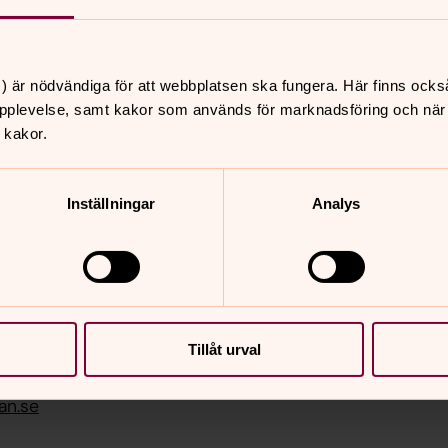
om du är barn(-familj), ungdom, ung
 anledning är i behov av hjälp och stöd.
) är nödvändiga för att webbplatsen ska fungera. Här finns ocks
pplevelse, samt kakor som används för marknadsföring och när vi
 kakor.
Detta händer j
got för alla! Oavsett om
Välkommen till Söderhamn-
Inställningar
Analys
ter att hitta lugnet. Andra
församlingens fortlöpande
idare på den här sidan.
konserter, gudstjänster och
Tillåt urval
nnehåll?
an.se