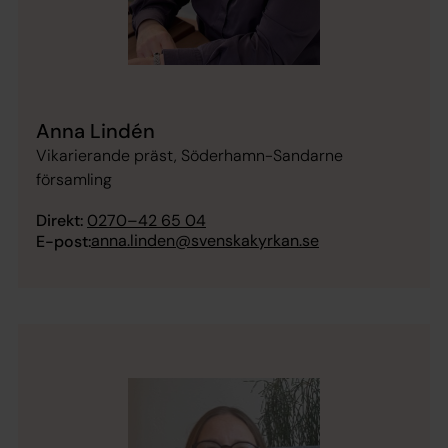
Anna Lindén
Vikarierande präst, Söderhamn-Sandarne
församling
Direkt:
0270–42 65 04
anna.linden@svenskakyrkan.se
E-post: