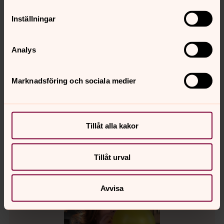
församling
Inställningar
Direkt:
0270-42 65 27
therese.onelius@svenskakyrkan.se
E-post:
Analys
Mer om Therese Onelius
Husmor och pedagog, ansvarig över
Marknadsföring och sociala medier
barnverksamheten
Tillåt alla kakor
Tillåt urval
Avvisa