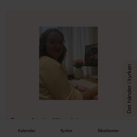
Emma-Louise Högqvist
Kyrkoherdeassistent, Söderhamn-Sandarne
Kalender
Kyrkor
Bibeltexter
församling