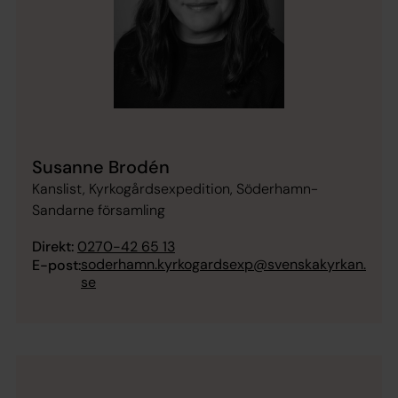
Susanne Brodén
Kanslist, Kyrkogårdsexpedition, Söderhamn-
Sandarne församling
Direkt:
0270-42 65 13
soderhamn.kyrkogardsexp@svenskakyrkan.
E-post:
se