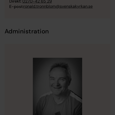
Direkt:
0270-42 65 29
ronald.tronnblom@svenskakyrkan.se
E-post:
Administration