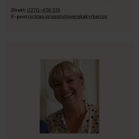
Direkt:
0270-426 515
nicklas.jonsson@svenskakyrkan.se
E-post: