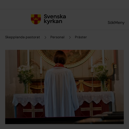
Till innehållet
Till undermeny
Sök
Meny
Skepplanda pastorat
Personal
Präster