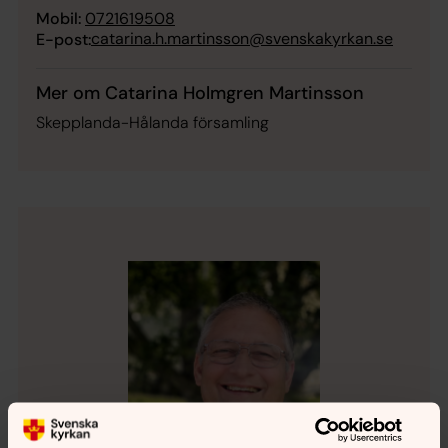
Mobil:
0721619508
catarina.h.martinsson@svenskakyrkan.se
E-post:
Mer om Catarina Holmgren Martinsson
Skepplanda-Hålanda församling