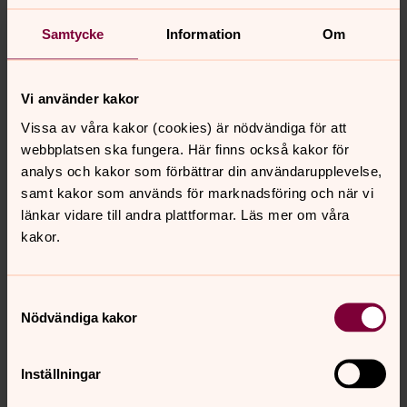
Samtycke
Information
Om
Vi använder kakor
Per-Martin Windt
Vissa av våra kakor (cookies) är nödvändiga för att
Kyrkoherde, Skepplanda pastorat
webbplatsen ska fungera. Här finns också kakor för
Mobil:
0721-619501
Växel:
0721619501
analys och kakor som förbättrar din användarupplevelse,
per-martin.windt@svenskakyrkan.se
E-post:
samt kakor som används för marknadsföring och när vi
länkar vidare till andra plattformar. Läs mer om våra
kakor.
Samtyckesval
Senast ändrad 6 september 2022
Nödvändiga kakor
Synpunkter eller frågor på sidans
innehåll?
skepplanda.pastorat@svenskakyrkan.se
Inställningar
Dela