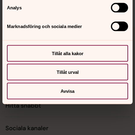
Analys
Marknadsföring och sociala medier
Tillbaka till toppen
Tillbaka till innehållet
Tillåt alla kakor
Kontakt
Tillåt urval
Kalender
Avvisa
Hitta snabbt
Sociala kanaler