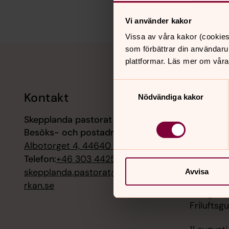
Vi använder kakor
Vissa av våra kakor (cookies
Tillbaka till toppen
Tillbaka till innehållet
som förbättrar din användaru
plattformar. Läs mer om våra
Samtyckesval
Kontakt
Kalend
Nödvändiga kakor
Skepplanda pastorat
9 augusti
Besöks- och postadress:
Mässa, S
Albotorget 4, 44640 Skepplanda
9 augusti
Telefon:
+46 303 442500
Gudstjän
skepplanda.pastorat@svenskaky
Avvisa
rkan.se
9 augusti
Friluftsg