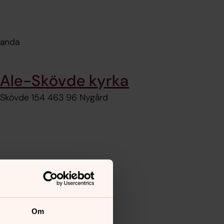
landa
Ale-Skövde kyrka
Skövde 154 463 96 Nygård
Om