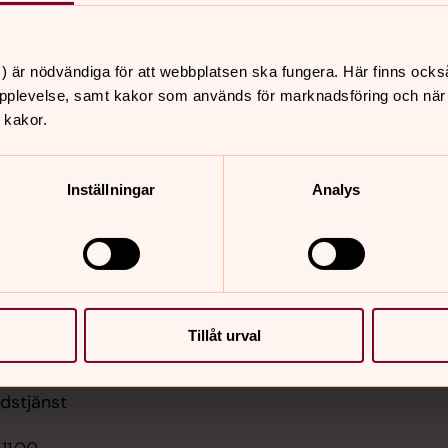
) är nödvändiga för att webbplatsen ska fungera. Här finns ocks
pplevelse, samt kakor som används för marknadsföring och när vi
 kakor.
er
Hitta snabbt
Inställningar
Analys
Församlingsinstruktion
 10.00
Sidkarta
kepplanda kyrka
 12.00
st, Hålanda kyrka
Tillåt urval
 17.00
udstjänst