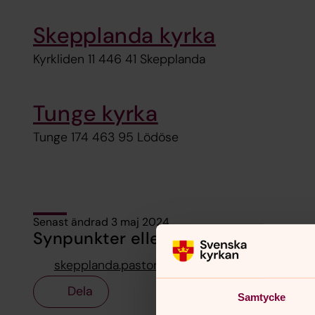
Skepplanda kyrka
Kyrkliden 11 446 41 Skepplanda
Tunge kyrka
Tunge 174 463 95 Lödöse
Senast ändrad 3 maj 2024
Synpunkter eller frågor på sidans i
skepplanda.pastorat@svenskakyrkan.se
Dela
Samtycke