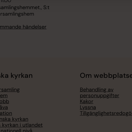
 11.00
rsamlingshemmet., S:t
örsamlingshem
kommande händelser
ka kyrkan
Om webbplats
örsamling
Behandling av
lem
personuppgifter
jobb
Kakor
åva
Lyssna
ation
Tillgänglighetsredogö
nska kyrkan
 kyrkan i utlandet
nationell nivå