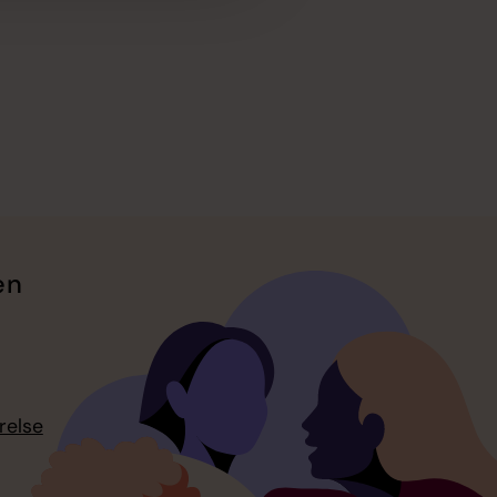
en
relse