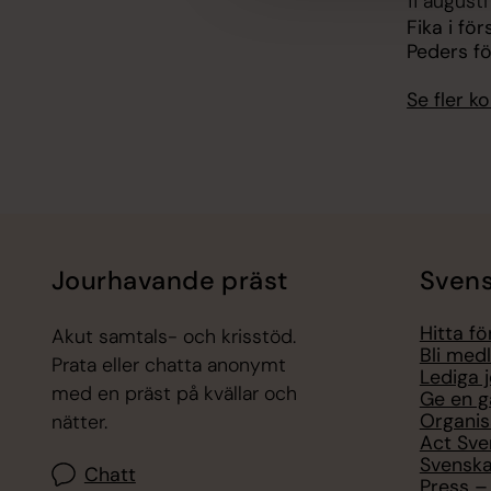
11 augusti
Fika i fö
Peders f
Se fler 
Jourhavande präst
Svens
Hitta f
Akut samtals- och krisstöd.
Bli med
Prata eller chatta anonymt
Lediga 
med en präst på kvällar och
Ge en g
Organis
nätter.
Act Sve
Svenska
Chatt
Press – 