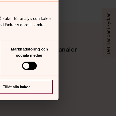
å kakor för analys och kakor
 länkar vidare till andra
Sociala kanaler
Marknadsföring och
sociala medier
en 2024
Facebook
Instagram
Vimeo
Tillåt alla kakor