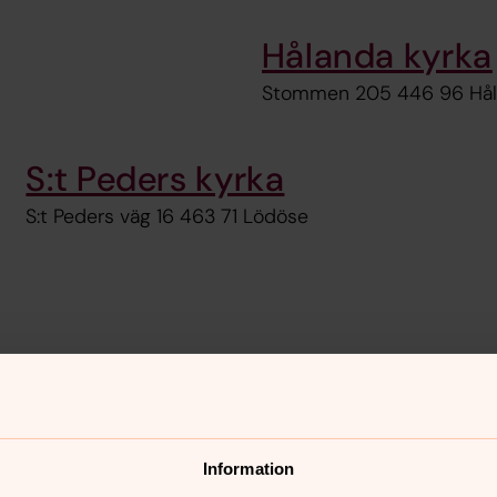
Hålanda kyrka
Stommen 205 446 96 Hå
S:t Peders kyrka
S:t Peders väg 16 463 71 Lödöse
nnehåll?
Information