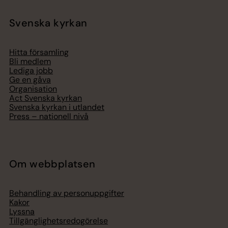
Svenska kyrkan
Hitta församling
Bli medlem
Lediga jobb
Ge en gåva
Organisation
Act Svenska kyrkan
Svenska kyrkan i utlandet
Press – nationell nivå
Om webbplatsen
Behandling av personuppgifter
Kakor
Lyssna
Tillgänglighetsredogörelse