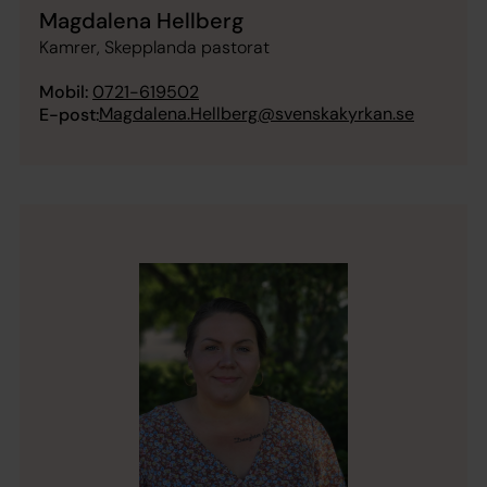
Magdalena Hellberg
Kamrer, Skepplanda pastorat
Mobil:
0721-619502
Magdalena.Hellberg@svenskakyrkan.se
E-post: