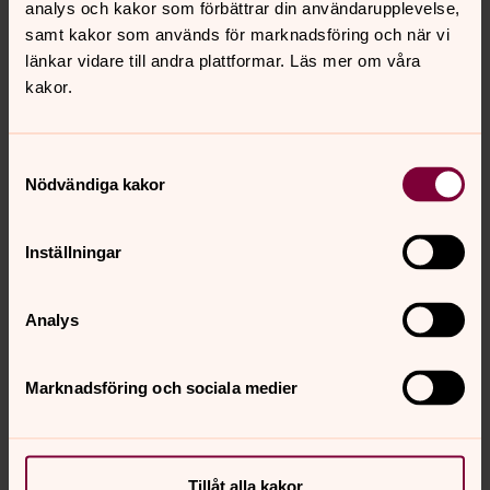
analys och kakor som förbättrar din användarupplevelse,
samt kakor som används för marknadsföring och när vi
länkar vidare till andra plattformar. Läs mer om våra
kakor.
Samtyckesval
Nödvändiga kakor
Elisabet Landgren
Kyrkogård - administration, Skepplanda pastorat
Inställningar
Mobil:
0721-619 571
Elisabet.Landgren@svenskakyrkan.se
E-post:
Analys
Marknadsföring och sociala medier
Senast ändrad 31 oktober 2025
Synpunkter eller frågor på sidans
Tillåt alla kakor