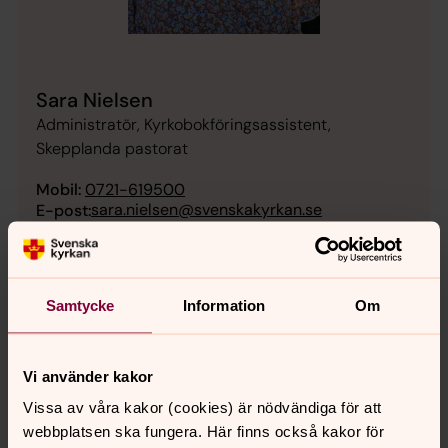
Sara Nielsen
Administratör, Kyrkobokföringsassistent,
Skepplanda pastorat
Mobil:
0721-619500
sara.nielsen@svenskakyrkan.se
E-post:
Samtycke
Information
Om
Vi använder kakor
Vissa av våra kakor (cookies) är nödvändiga för att
webbplatsen ska fungera. Här finns också kakor för