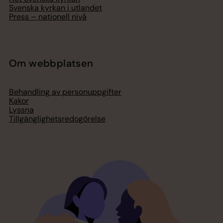
Svenska kyrkan i utlandet
Press – nationell nivå
Om webbplatsen
Behandling av personuppgifter
Kakor
Lyssna
Tillgänglighetsredogörelse