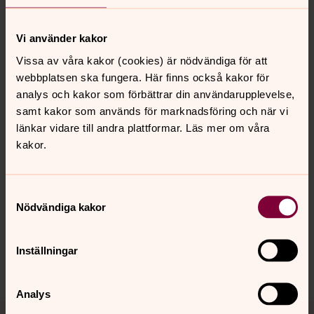
Vi använder kakor
Vissa av våra kakor (cookies) är nödvändiga för att
Foto: google maps
webbplatsen ska fungera. Här finns också kakor för
analys och kakor som förbättrar din användarupplevelse,
samt kakor som används för marknadsföring och när vi
länkar vidare till andra plattformar. Läs mer om våra
kakor.
Senast ändrad 22 juli 2025
Samtyckesval
Synpunkter eller frågor på sidans
Nödvändiga kakor
innehåll?
skara.stift@svenskakyrkan.se
Inställningar
Dela
Analys
Tillbaka till toppen
Tillbaka till innehållet