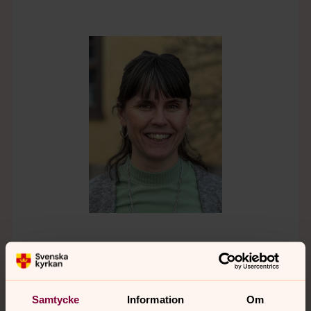
Gudrun Norrfjärd
Internationell sekreterare, Skara stift
Samtycke
Information
Om
Direkt:
0511-262 33