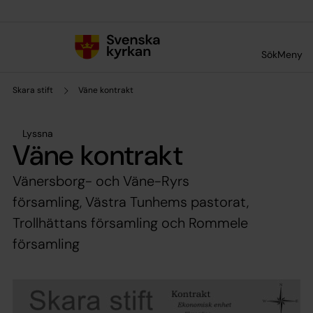
Till innehållet
Till undermeny
Sök
Meny
Skara stift
Väne kontrakt
Lyssna
Väne kontrakt
Vänersborg- och Väne-Ryrs
församling, Västra Tunhems pastorat,
Trollhättans församling och Rommele
församling