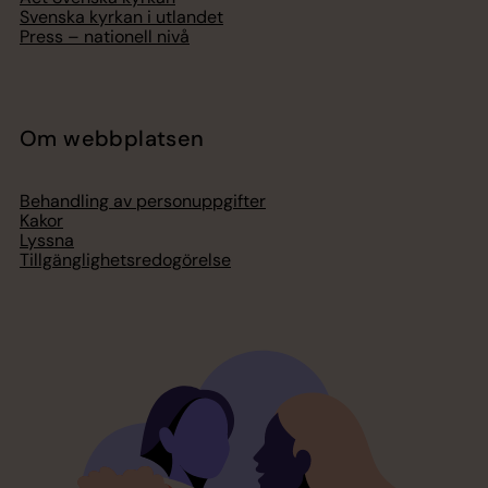
Svenska kyrkan i utlandet
Press – nationell nivå
Om webbplatsen
Behandling av personuppgifter
Kakor
Lyssna
Tillgänglighetsredogörelse