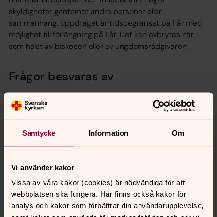
skyldigheter gentemot andra personer eller
sammanhang. Uppdraget är tidsbegränsat på 1 år med
möjlighet till förlängning på 1 år. Det kan avbrytas när
som helst av biskopen eller av ungdomsrådgivaren.
Frågor besvaras av
Samtycke
Information
Om
Vi använder kakor
Vissa av våra kakor (cookies) är nödvändiga för att
webbplatsen ska fungera. Här finns också kakor för
analys och kakor som förbättrar din användarupplevelse,