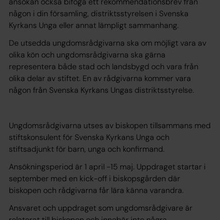
ansökan också bifoga ett rekommendationsbrev från
någon i din församling, distriktsstyrelsen i Svenska
Kyrkans Unga eller annat lämpligt sammanhang.
De utsedda ungdomsrådgivarna ska om möjligt vara av
olika kön och ungdomsrådgivarna ska gärna
representera både stad och landsbygd och vara från
olika delar av stiftet. En av rådgivarna kommer vara
någon från Svenska Kyrkans Ungas distriktsstyrelse.
Ungdomsrådgivarna utses av biskopen tillsammans med
stiftskonsulent för Svenska Kyrkans Unga och
stiftsadjunkt för barn, unga och konfirmand.
Ansökningsperiod är 1 april -15 maj. Uppdraget startar i
september med en kick-off i biskopsgården där
biskopen och rådgivarna får lära känna varandra.
Ansvaret och uppdraget som ungdomsrådgivare är
relaterat till biskopen och innebär inte några