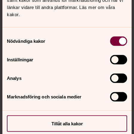
samt kakor som används för marknadsföring och när vi
länkar vidare till andra plattformar. Läs mer om våra
kakor.
Lisa Gerenmark
Samtyckesval
Nödvändiga kakor
Stiftskonsulent för Svenska Kyrkans Unga i Skara
stift, Skara stift
Inställningar
Direkt:
0511-262 15
lisa.gerenmark@svenskakyrkan.se
E-post:
Analys
Marknadsföring och sociala medier
Senast ändrad 6 maj 2026
Synpunkter eller frågor på sidans
Tillåt alla kakor
innehåll?