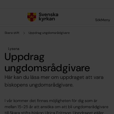
Till innehållet
Till undermeny
Sök
Meny
Skara stift
Uppdrag ungdomsrådgivare
Lyssna
Uppdrag
ungdomsrådgivare
Här kan du läsa mer om uppdraget att vara
biskopens ungdomsrådgivare.
I vår kommer det finnas möjligheten för dig som är
mellan 15-25 år att ansöka om att bli ungdomsrådgivare
till Skara stifts biskop Ulrica Fritzson. Uppdraget gäller