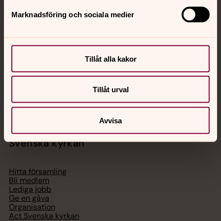
Jourhavande präst
Marknadsföring och sociala medier
Akut samtals- och krisstöd. Prata eller chatta anonymt
med en präst på kvällar och nätter.
Tillåt alla kakor
Chatt
Digitalt brev
Tillåt urval
Telefon 112
Avvisa
Svenska kyrkan
Hitta församling
Bli medlem
Lediga jobb
Ge en gåva
Organisation
Act Svenska kyrkan