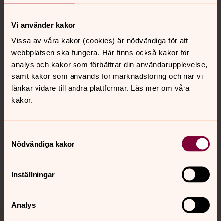
Vi använder kakor
Kontakt
Vissa av våra kakor (cookies) är nödvändiga för att
webbplatsen ska fungera. Här finns också kakor för
analys och kakor som förbättrar din användarupplevelse,
samt kakor som används för marknadsföring och när vi
Kalender
länkar vidare till andra plattformar. Läs mer om våra
kakor.
Hitta snabbt
Samtyckesval
Nödvändiga kakor
Sociala kanaler
Inställningar
Analys