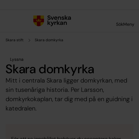
Till innehållet
Till undermeny
Sök
Meny
Skara stift
Skara domkyrka
Lyssna
Skara domkyrka
Mitt i centrala Skara ligger domkyrkan, med
sin tusenåriga historia. Per Larsson,
domkyrkokaplan, tar dig med på en guidning i
katedralen.
För att se innehållet behöver du acceptera kakor