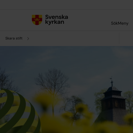
Till innehållet
Till undermeny
Sök
Meny
Skara stift