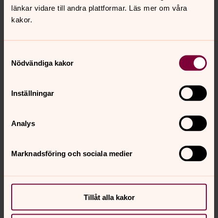
länkar vidare till andra plattformar. Läs mer om våra
kakor.
Samtyckesval
Nödvändiga kakor
Lena Linde
Stiftspedagog, Skara stift
Inställningar
Direkt:
0511-262 61
lena.linde@svenskakyrkan.se
E-post:
Analys
Marknadsföring och sociala medier
Senast ändrad 23 juni 2026
Synpunkter eller frågor på sidans
Tillåt alla kakor
innehåll?