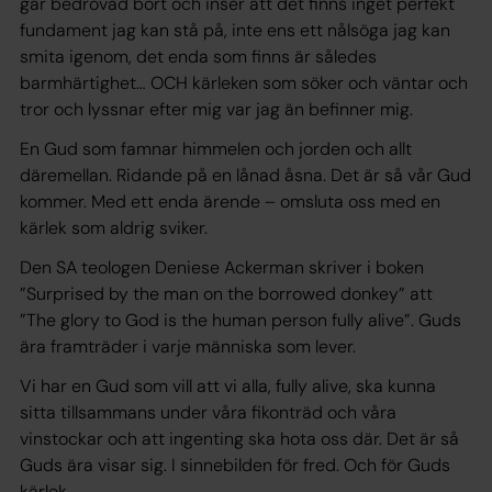
går bedrövad bort
och inser att det finns inget perfekt
fundament jag kan stå på, inte ens ett nålsöga jag kan
smita igenom, det enda som finns är således
barmhärtighet… OCH
kärleken som söker och väntar och
tror och lyssnar efter mig var jag än befinner mig.
En Gud som famnar himmelen och jorden och allt
däremellan. Ridande på en lånad åsna. Det är så vår Gud
kommer. Med ett enda ärende – omsluta oss med en
kärlek som aldrig sviker.
Den SA teologen Deniese Ackerman skriver i boken
”Surprised by the man on the borrowed donkey” att
”The glory to God is the human person fully alive”. Guds
ära framträder i varje människa som lever.
Vi har en Gud som vill att vi alla, fully alive, ska kunna
sitta tillsammans under våra fikonträd och våra
vinstockar och att ingenting ska hota oss där. Det är så
Guds ära visar sig. I sinnebilden för fred. Och för Guds
kärlek.