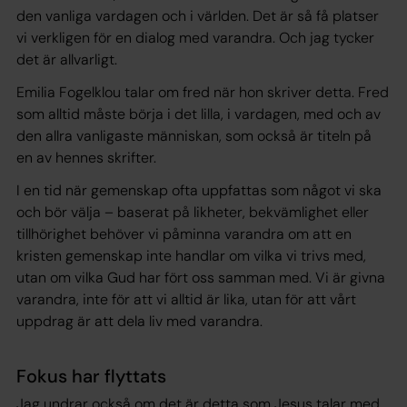
den vanliga vardagen och i världen. Det är så få platser
vi verkligen för en dialog med varandra. Och jag tycker
det är allvarligt.
Emilia Fogelklou talar om fred när hon skriver detta. Fred
som alltid måste börja i det lilla, i vardagen, med och av
den allra vanligaste människan
, som också är titeln på
en av hennes skrifter.
I en tid när gemenskap ofta uppfattas som något vi ska
och bör välja – baserat på likheter, bekvämlighet eller
tillhörighet behöver vi påminna varandra om att en
kristen gemenskap inte handlar om vilka vi
trivs
med,
utan om vilka Gud har fört oss samman med. Vi är givna
varandra, inte för att vi alltid är lika, utan för att vårt
uppdrag är att dela liv med varandra.
Fokus har flyttats
Jag undrar också om det är detta som Jesus talar med