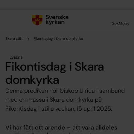
Till innehållet
Till undermeny
Sök
Meny
Skara stift
Fikontisdag i Skara domkyrka
Lyssna
Fikontisdag i Skara
domkyrka
Denna predikan höll biskop Ulrica i samband
med en mässa i Skara domkyrka på
Fikontisdag i stilla veckan, 15 april 2025.
Vi har fått ett ärende – att vara alldeles