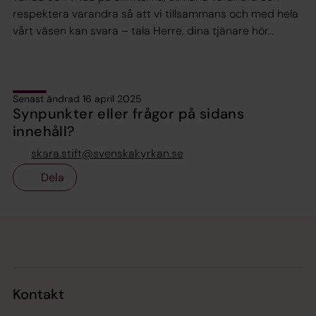
respektera varandra så att vi tillsammans och med hela
vårt väsen kan svara – tala Herre, dina tjänare hör…
Senast ändrad 16 april 2025
Synpunkter eller frågor på sidans
innehåll?
skara.stift@svenskakyrkan.se
Dela
Tillbaka till toppen
Tillbaka till innehållet
Kontakt