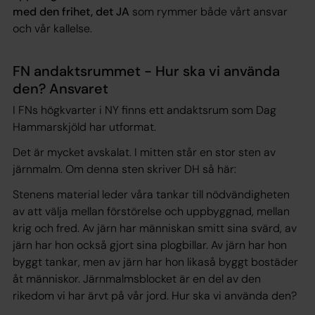
med den frihet, det JA
som rymmer både vårt ansvar
och vår kallelse.
FN andaktsrummet - Hur ska vi använda
den? Ansvaret
I FNs högkvarter i NY finns ett andaktsrum som Dag
Hammarskjöld har utformat.
Det är mycket avskalat. I mitten står en stor sten av
järnmalm. Om denna sten skriver DH så här:
Stenens material leder våra tankar till nödvändigheten
av att välja mellan förstörelse och uppbyggnad, mellan
krig och fred. Av järn har människan smitt sina svärd, av
järn har hon också gjort sina plogbillar. Av järn har hon
byggt tankar, men av järn har hon likaså byggt bostäder
åt människor. Järnmalmsblocket är en del av den
rikedom vi har ärvt på vår jord. Hur ska vi använda den?