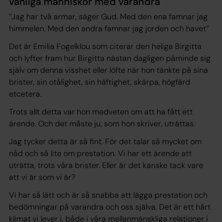
vanliga människor med varandra
”Jag har två armar, säger Gud. Med den ena famnar jag
himmelen. Med den andra famnar jag jorden och havet”
Det är Emilia Fogelklou som citerar den heliga Birgitta
och lyfter fram hur Birgitta nästan dagligen påminde sig
själv om denna visshet eller löfte när hon tänkte på sina
brister, sin otålighet, sin häftighet, skärpa, högfärd
etcetera.
Trots allt detta var hon medveten om att ha fått ett
ärende. Och det måste ju, som hon skriver, uträttas.
Jag tycker detta är så fint. För det talar så mycket om
nåd och så lite om prestation. Vi har ett ärende att
uträtta, trots våra brister. Eller är det kanske tack vare
att vi är som vi är?
Vi har så lätt och är så snabba att lägga prestation och
bedömningar på varandra och oss själva. Det är ett hårt
klimat vi lever i, både i våra mellanmänskliga relationer i