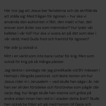
Här tror jag att Jesus ber fariséerna och de skriftlärda
att ställa sig: Med frågan för ögonen – hur ska vi
använda den auktoritet vi fått, den makt vi har, det
ansvar som åvilar oss som människor? Hur lyder vår
kallelse i vår tid? Hur ska vi svara an på det som sker i
vår värld, med Guds fred och framtid för ögonen?
Här står ju också vi.
Mitt i en värld som inte bara rustar för krig. Men som
också för krig på så många platser.
Jag tänkte i söndags när jag predikade vid BV mässan i
Hemsjö i Alingsås pastorat, och läste texten om hur
Jesus rider in i Jerusalem – vad skulle han säga i år, när
han ser all den förödelse och förstörelse som pågår där
varje dag, hur länge skulle han stanna och gråta på
andra sidan innan han red in i staden detta året? Skulle
han också be följet att gå med honom till Gaza och