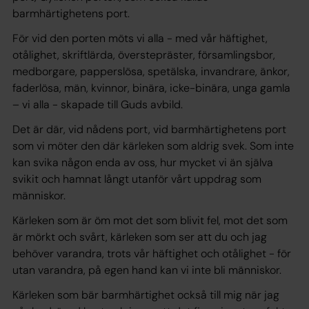
barmhärtighetens port.
För vid den porten möts vi alla - med vår häftighet,
otålighet, skriftlärda, överstepräster, församlingsbor,
medborgare, papperslösa, spetälska, invandrare, änkor,
faderlösa, män, kvinnor, binära, icke-binära, unga gamla
– vi alla - skapade till Guds avbild.
Det är där, vid nådens port, vid barmhärtighetens port
som vi möter den där kärleken som aldrig svek. Som inte
kan svika någon enda av oss, hur mycket vi än själva
svikit och hamnat långt utanför vårt uppdrag som
människor.
Kärleken som är öm mot det som blivit fel, mot det som
är mörkt och svårt, kärleken som ser att du och jag
behöver varandra, trots vår häftighet och otålighet - för
utan varandra, på egen hand kan vi inte bli människor.
Kärleken som bär barmhärtighet också till mig när jag