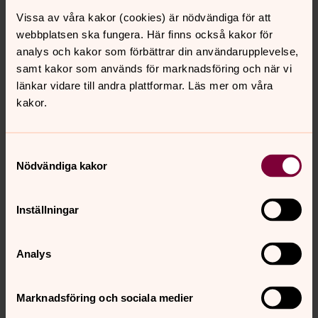
Vissa av våra kakor (cookies) är nödvändiga för att
Lika ofattbart som det är idag att höra om hur denna
webbplatsen ska fungera. Här finns också kakor för
ideologi växer i världen.
analys och kakor som förbättrar din användarupplevelse,
Hela L familj utrotades under andra världskriget. Och
samt kakor som används för marknadsföring och när vi
hela hans filosofi cirklar kring detta – att vi aldrig får
länkar vidare till andra plattformar. Läs mer om våra
reducera den andre till ett ting, någon vi kan behärska,
kakor.
äga eller tro oss veta allt om.
För det drabbar oss själva.
Samtyckesval
Precis som fikonträdet så vissnar vi som människor när
Nödvändiga kakor
vi möter varandra som ting.
Detta som biskop Budde så otroligt viktigt och vackert
Inställningar
gjorde när hon bad president Trump att visa
barmhärtighet.
Analys
Hon adresserade den egoism som nu, precis som då
breder ut sig och lockar oss att se bort från vår
Marknadsföring och sociala medier
medmänniska för att enbart se till oss själva.