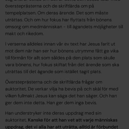
översteprästerna och de skriftlärda om på
tempelplatsen. Om deras ärende. Det som måste
uträttas. Och om hur fokus har flyttats från bönens
omsorg om medmänniskan - till ägandets möjligheter till
makt och rikedom.
I verserna alldeles innan vår ev text har Jesus farit ut
mot dem när han ser hur bönens utrymme fått ge vika
till förmån för allt som såldes på den plats som skulle
vara bönens, hur fokus skiftat från det ärende som ska
uträttas till det ägande som istället tagit plats.
Översteprästerna och de skriftlärda frågar om
auktoritet. De verkar vilja ha bevis på och skäl för med
vilken fullmakt Jesus kan säga det han säger. Och han
ger dem inte detta. Han ger dem inga bevis.
Han understryker inte deras uppdrag med sin
auktoritet.
Kanske för att han vet att varje människas
uppdrag, det vi alla har att uträtta, alltid är förbundet