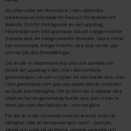
Att sitta under ett fikonträd är i den rabbinska
traditionen en bild både för fred och för lärande och
läsande. Och för mottagande av vårt uppdrag.
Fikonträdet som bild uppmanar oss att tränga innanför
fruktens skal, att tränga innanför lövverket. Vad vi möter
kan överrumpla, tränga innanför våra skal, vända upp
och ner på våra föreställningar.
Det är där vi tillsammans ska sitta och samtala och
förstå det uppdrag vi fått. Inte i den perfekta
gemenskapen, så som vi tycker att den borde vara, utan
i den gemenskap som ges oss, sådan den är, omsluten
av Guds barmhärtighet. Det är först när vi släpper våra
ideal om hur en gemenskap
borde vara
, som vi kan ta
emot den som den faktiskt
är
- som en gåva.
För där är vi alla utrustade med ett ärende, trots vår
häftighet…eller är det kanske tack vare? - samtala,
vända och vrida på skrifterna, utmana varandra och