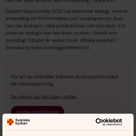
Han har även arbetat som stiftsteolog i Skara stift.
Esbjörn disputerade 2010 i systematisk teologi, med en
avhandling om förnimmelsen och kunskapen om Gud.
Han har bidragit i olika publikationer och styrelser. Vid
sidan av teologin har han även studier i filosofi och
psykologi. Esbjörn är sedan tio år tillbaka ledamot i
Svenska kyrkans överklagandenämnd.
För att se innehållet behöver du acceptera kakor
för marknadsföring.
Se videon på YouTube i stället.
Ändra inställningar