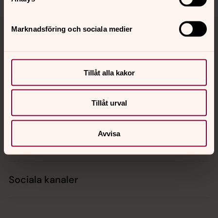
Tillbaka till toppen
Tillbaka till innehållet
Marknadsföring och sociala medier
Kontakt
Tillåt alla kakor
Tillåt urval
Kalender
Avvisa
Hitta snabbt
Sociala kanaler