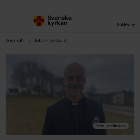
Till innehållet
Till undermeny
Sök
Meny
Skara stift
Esbjörn Särdquist