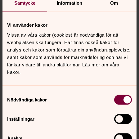
Samtycke
Information
Om
För att se innehållet behöver du acceptera kakor
Vi använder kakor
för marknadsföring.
Vissa av våra kakor (cookies) är nödvändiga för att
Se videon på YouTube i stället.
webbplatsen ska fungera. Här finns också kakor för
analys och kakor som förbättrar din användarupplevelse,
Ändra inställningar
samt kakor som används för marknadsföring och när vi
länkar vidare till andra plattformar. Läs mer om våra
kakor.
Samtyckesval
Senast ändrad 10 mars 2024
Nödvändiga kakor
Synpunkter eller frågor på sidans
innehåll?
Inställningar
skara.stift@svenskakyrkan.se
Dela
Analys