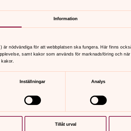
 stift finns cirka 435 skyddade kyrkor
Information
femårsperiod, för Skara stift innebär det
n 2021-2025.
ingen fördelar stiftsstyrelsen även ett
ytterligare minska församlingarnas
) är nödvändiga för att webbplatsen ska fungera. Här finns ocks
pplevelse, samt kakor som används för marknadsföring och när vi
r Skara stift under perioden 2021-2025.
 kakor.
na efter beredning i
styrelserna i Västra Götaland och
Inställningar
Analys
t stiftsstyrelsens beslut 2 maj,
ldelats kyrkoantikvarisk ersättning och
Tillåt urval