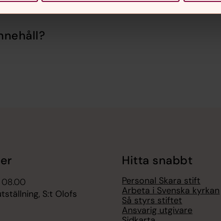
nnehåll?
er
Hitta snabbt
Personal Skara stift
i 08.00
Arbeta i Svenska kyrkan
tällning, S:t Olofs
Så styrs stiftet
Ansvarig utgivare
Sidkarta