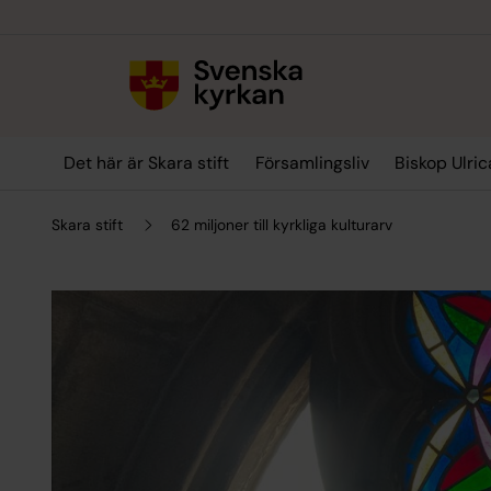
Till innehållet
Till undermeny
Det här är Skara stift
Församlingsliv
Biskop Ulric
Skara stift
62 miljoner till kyrkliga kulturarv