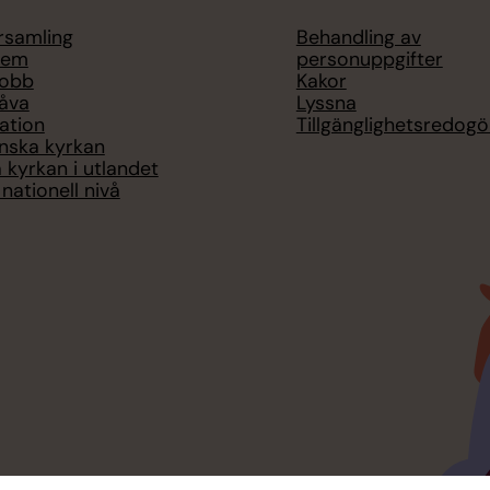
örsamling
Behandling av
lem
personuppgifter
jobb
Kakor
åva
Lyssna
ation
Tillgänglighetsredogö
nska kyrkan
 kyrkan i utlandet
nationell nivå