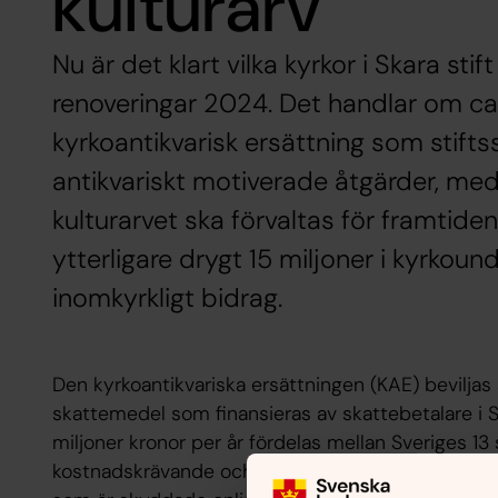
kulturarv
Nu är det klart vilka kyrkor i Skara stif
renoveringar 2024. Det handlar om ca 
kyrkoantikvarisk ersättning som stiftsst
antikvariskt motiverade åtgärder, med 
kulturarvet ska förvaltas för framtid
ytterligare drygt 15 miljoner i kyrkoun
inomkyrkligt bidrag.
Den kyrkoantikvariska ersättningen (KAE) beviljas 
skattemedel som finansieras av skattebetalare i S
miljoner kronor per år fördelas mellan Sveriges 13 st
kostnadskrävande och antikvariskt motiverade åt