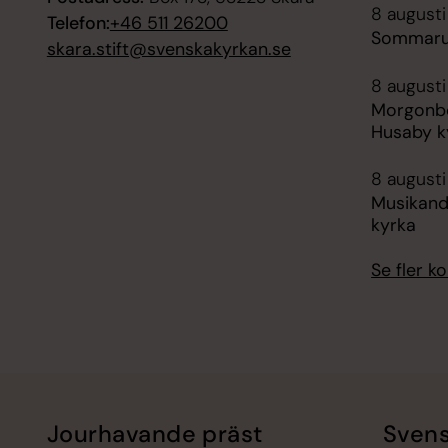
8 august
Telefon:
+46 511 26200
Sommarut
skara.stift@svenskakyrkan.se
8 augusti
Morgonbö
Husaby k
8 augusti
Musikanda
kyrka
Se fler 
Jourhavande präst
Svens