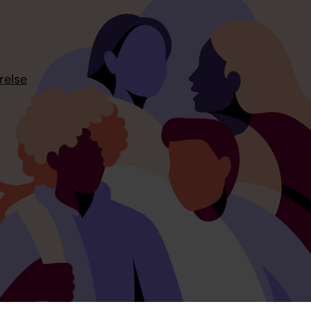
relse