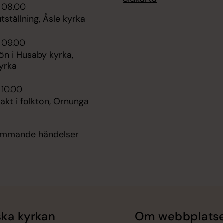
i 08.00
ställning, Åsle kyrka
 09.00
n i Husaby kyrka,
yrka
 10.00
kt i folkton, Ornunga
kommande händelser
ka kyrkan
Om webbplats