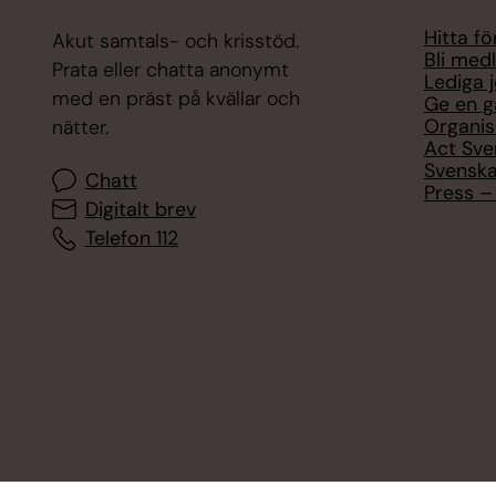
Hitta f
Akut samtals- och krisstöd.
Bli med
Prata eller chatta anonymt
Lediga 
med en präst på kvällar och
Ge en g
Organis
nätter.
Act Sve
Svenska
Chatt
Press – 
Digitalt brev
Telefon 112