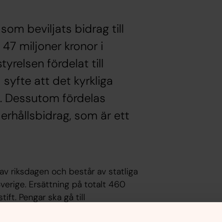
t som beviljats bidrag till
47 miljoner kronor i
yrelsen fördelat till
syfte att det kyrkliga
en. Dessutom fördelas
derhållsbidrag, som är ett
av riksdagen och består av statliga
verige. Ersättning på totalt 460
ift. Pengar ska gå till
gärder på byggnader och inventarier