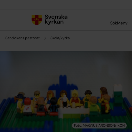
Till innehållet
Till undermeny
Sök
Meny
Sandvikens pastorat
Skola/kyrka