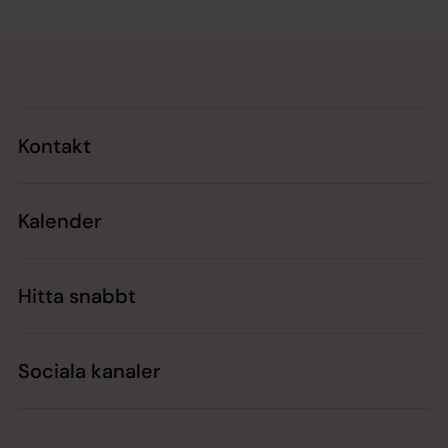
Tillbaka till toppen
Tillbaka till innehållet
Kontakt
Kalender
Hitta snabbt
Sociala kanaler