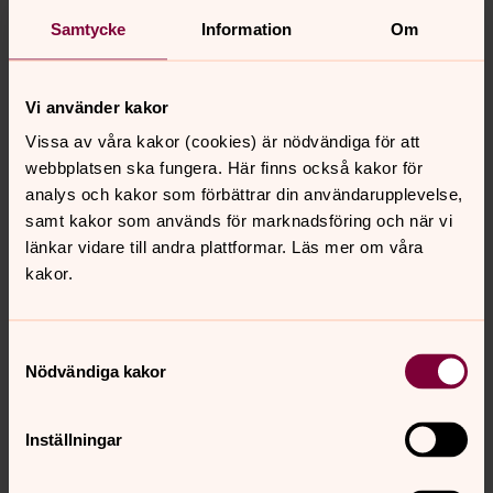
Plats:
Skolans klassrum
Datum:
Samtycke
Information
Om
Gamla testamentet: vårterminen, årskurs 4
Nya testamentet: höstterminen, årskurs 5
Vi använder kakor
Kostnad:
Besöken är kostnadsfria för skolorna
Vissa av våra kakor (cookies) är nödvändiga för att
Kontakt:
Veronica Hedblom,
026-29 02 39
,
webbplatsen ska fungera. Här finns också kakor för
veronica.hedblom@svenskakyrkan.se
analys och kakor som förbättrar din användarupplevelse,
samt kakor som används för marknadsföring och när vi
länkar vidare till andra plattformar. Läs mer om våra
kakor.
Samtyckesval
Nödvändiga kakor
Inställningar