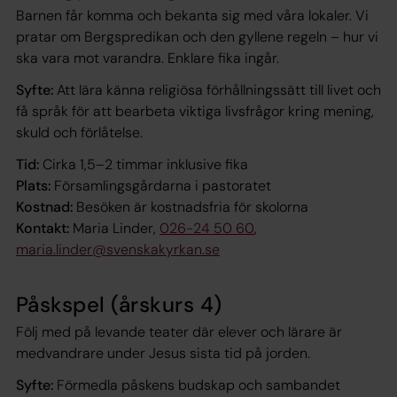
Barnen får komma och bekanta sig med våra lokaler. Vi
pratar om Bergspredikan och den gyllene regeln – hur vi
ska vara mot varandra. Enklare fika ingår.
Syfte:
Att lära känna religiösa förhållningssätt till livet och
få språk för att bearbeta viktiga livsfrågor kring mening,
skuld och förlåtelse.
Tid:
Cirka 1,5–2 timmar inklusive fika
Plats:
Församlingsgårdarna i pastoratet
Kostnad:
Besöken är kostnadsfria för skolorna
Kontakt:
Maria Linder,
026-24 50 60
,
maria.linder@svenskakyrkan.se
Påskspel (årskurs 4)
Följ med på levande teater där elever och lärare är
medvandrare under Jesus sista tid på jorden.
Syfte:
Förmedla påskens budskap och sambandet