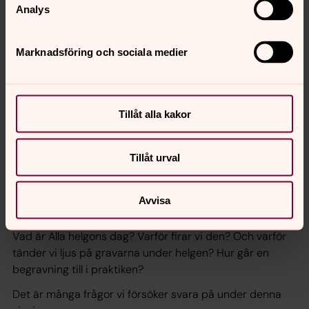
Analys
Marknadsföring och sociala medier
Tillåt alla kakor
Tillåt urval
Bibeläventyr
Avvisa
Allhelgonavandring (årskurs 6)
Vad är Alla helgons dag? Varför firar vi den? Och varför
tänder vi ljus på gravarna under helgen? Hur går en
begravning till i praktiken?
Det är många frågor vi försöker svara på under denna