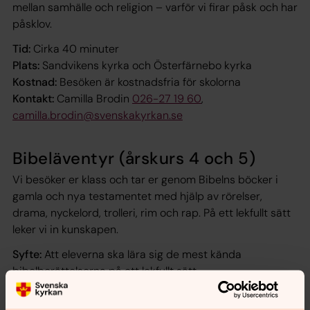
mellan samhälle och religion – varför vi firar påsk och har
påsklov.
Tid:
Cirka 40 minuter
Plats:
Sandvikens kyrka och Österfärnebo kyrka
Kostnad:
Besöken är kostnadsfria för skolorna
Kontakt:
Camilla Brodin
026-27 19 60
,
camilla.brodin@svenskakyrkan.se
Bibeläventyr (årskurs 4 och 5)
Vi besöker er klass och tar er genom Bibelns böcker i
gamla och nya testamentet med hjälp av rörelser,
drama, nyckelord, trolleri, rim och rap. På ett lekfullt sätt
leker vi in kunskapen.
Syfte:
Att eleverna ska lära sig de mest kända
bibelberättelserna på ett lekfullt sätt.
Tid:
Varje testamente delas upp i 2 besök, kl. 8–11