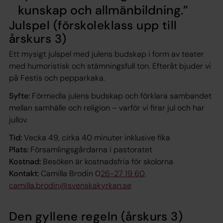
kunskap och allmänbildning.
Julspel (förskoleklass upp till
årskurs 3)
Ett mysigt julspel med julens budskap i form av teater
med humoristisk och stämningsfull ton. Efteråt bjuder vi
på Festis och pepparkaka.
Syfte:
Förmedla julens budskap och förklara sambandet
mellan samhälle och religion – varför vi firar jul och har
jullov.
Tid:
Vecka 49, cirka 40 minuter inklusive fika
Plats:
Församlingsgårdarna i pastoratet
Kostnad:
Besöken är kostnadsfria för skolorna
Kontakt:
Camilla Brodin 0
26-27 19 60,
camilla.brodin@svenskakyrkan.se
Den gyllene regeln (årskurs 3)