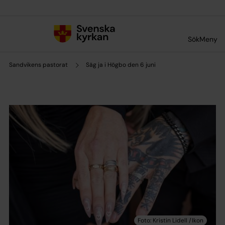
Till innehållet
Till undermeny
Sök
Meny
Sandvikens pastorat
Säg ja i Högbo den 6 juni