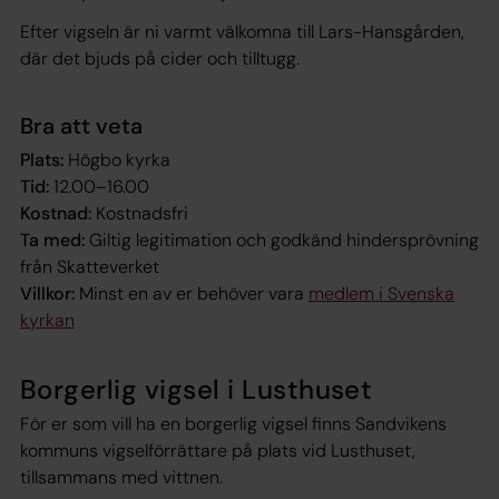
Efter vigseln är ni varmt välkomna till Lars-Hansgården,
där det bjuds på cider och tilltugg.
Bra att veta
Plats:
Högbo kyrka
Tid:
12.00–16.00
Kostnad:
Kostnadsfri
Ta med:
Giltig legitimation och godkänd hindersprövning
från Skatteverket
Villkor:
Minst en av er behöver vara
medlem i Svenska
kyrkan
Borgerlig vigsel i Lusthuset
För er som vill ha en borgerlig vigsel finns Sandvikens
kommuns vigselförrättare på plats vid Lusthuset,
tillsammans med vittnen.