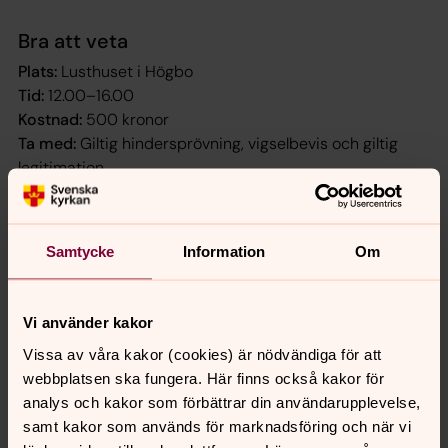
Bra att veta
Plats:
Lusthuset i Högbo
Tid:
12.00–16.00
Kostnad:
500 kronor
Ta med:
Giltig hindersprövning, vigselbevis och giltig
legitimation
Ansök om hindersprövning i god tid och läs
mer hos Skatteverket
Samtycke
Information
Om
Äktenskap - Skatteverket
Vi använder kakor
Plats och arrangör
Vissa av våra kakor (cookies) är nödvändiga för att
Plats
webbplatsen ska fungera. Här finns också kakor för
Högbo kyrka eller Lusthuset
analys och kakor som förbättrar din användarupplevelse,
samt kakor som används för marknadsföring och när vi
Arrangörer