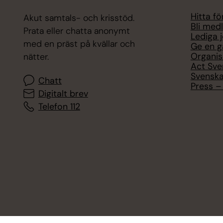
Hitta f
Akut samtals- och krisstöd.
Bli med
Prata eller chatta anonymt
Lediga 
med en präst på kvällar och
Ge en g
Organis
nätter.
Act Sve
Svenska
Chatt
Press – 
Digitalt brev
Telefon 112