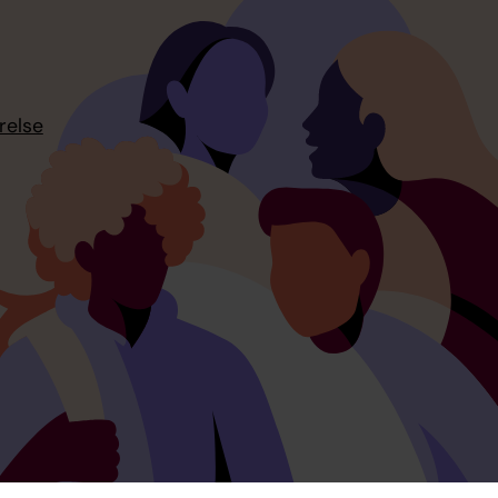
relse