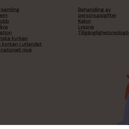
örsamling
Behandling av
lem
personuppgifter
jobb
Kakor
åva
Lyssna
ation
Tillgänglighetsredogö
nska kyrkan
 kyrkan i utlandet
nationell nivå