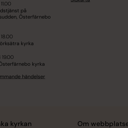
 11.00
udstjänst på
sudden, Österfärnebo
 18.00
örksätra kyrka
i 19.00
 Österfärnebo kyrka
kommande händelser
ka kyrkan
Om webbplats