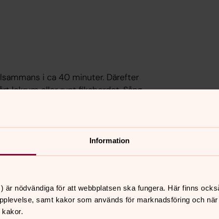
illsammans i ca 40 minuter. Därefter
rt lekrum eller runt fikabordet. Sång
et stimuleras i sin språkliga och
åminda om glömda barnvisor och lär sig
Information
) är nödvändiga för att webbplatsen ska fungera. Här finns ocks
pplevelse, samt kakor som används för marknadsföring och när vi
 kakor.